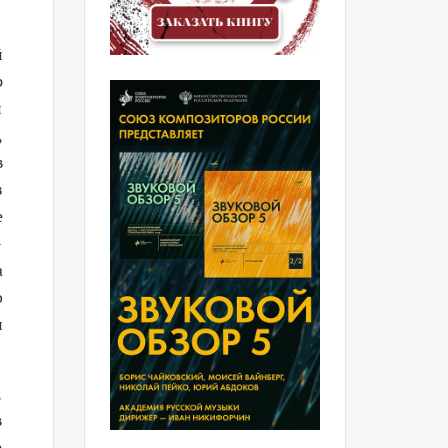
й
р
и
,
в
з
е
-
а
о
и
,
в
е