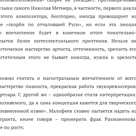
зыки самого Николая Метнера, в частности, первого цикл
этого композитора, бесспорно, иногда провоцирует н
е «скорби по отчалившей Руси», но если эта эмоци
то впечатление будет в конечном итоге томительно
ыток более интеллектуального прочтения. Нельзя н
тическое мастерство артиста, отточенность, зрелость ег
статочным этого не бывает никогда, нужна и зрелост
можно считать и магистральным впечатлением от всег
астерство пианиста, прекрасная работа звукорежиссеров
ртуара. С другой же – однообразие стиля интерпретации
полняемого, да и сама концепция кажется для творческог
ривнесенной извне». Малофеев словно пытается надеть н
гранта, иначе говоря – примерить фрак Рахманинова
е по росту.