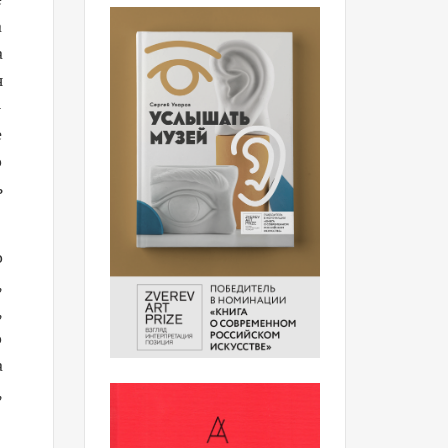
а
а
я
-
е
о
ь
о
,
,
о
а
,