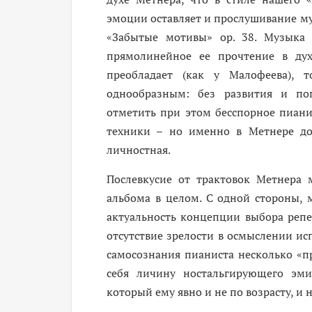
эмоции оставляет и прослушивание му
«Забытые мотивы» ор. 38. Музыка 
прямолинейное ее прочтение в дух
преобладает (как у Малофеева), 
однообразным: без развития и поп
отметить при этом бесспорное пианис
техники – но именно в Метнере до
личностная.
Послевкусие от трактовок Метнера 
альбома в целом. С одной стороны, м
актуальность концепции выбора репе
отсутствие зрелости в осмыслении ис
самосознания пианиста несколько «п
себя личину ностальгирующего эми
который ему явно и не по возрасту, и н