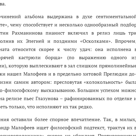
ва.
очинений альбома выдержана в духе сентиментально
те», чему способствует и несколько однообразный подбо
артин Рахманинова пианист включил в релиз лишь тр
полнив их Элегией и поздними «Осколками». Впрочем
ната относится скорее к числу удач: она исполнена 
горячей кастрюли борща» (по выражению одного и
ии), которую выплескивают в зал слишком прямолинейны
ки нашел Малофеев и в предельно хитовой Прелюдии до
изни самим автором: пресловутая «колокольность» был
нно-философскому высказыванию. Большим успехом можн
на релизе пьес Глазунова – рафинированных по отделке 
ть только, что исполняют их так редко.
ия оставили более спорное впечатление. Так, в милых
андр Малофеев ищет философский подтекст, трактуя их 
«основоположника» скорее не убеждает. Противоречивы