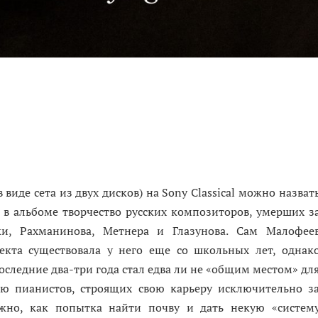
V
S
виде сета из двух дисков) на Sony Classical можно назват
в альбоме творчество русских композиторов, умерших з
и, Рахманинова, Метнера и Глазунова. Сам Малофее
екта существовала у него еще со школьных лет, однак
следние два-три года стал едва ли не «общим местом» дл
ю пианистов, строящих свою карьеру исключительно з
но, как попытка найти почву и дать некую «систем