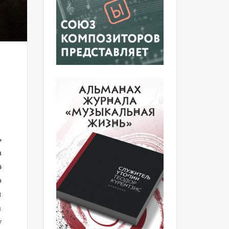
ь
а
в
о
я
а
у