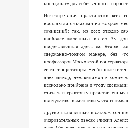
координат» для собственного творчест
Интерпретация практически всех с
ностальгии с «глазами на мокром мес
сочинений: так, из всех этюдов-к
наиболее «мрачных» из ор. 33, до
представленная здесь же Вторая со
сдержанно-тонкой манере, без «
профессоров Московской консерватор
ее интерпретаторы. Необычные оттен
диез минор, ненавидимой в конце ж
несколько прибрана в угоду сдержа
считать и трактовку представленных 
причудливо-изменчивых: стоит пожале
Другие включенные в альбом сочинен
очаровательных пьесах Глинки Алекс
духе Метнера, что в стиле нашего 