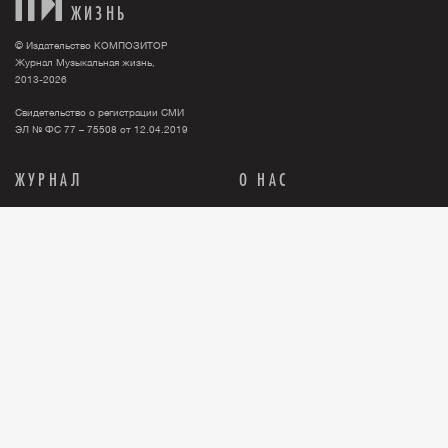
ЖИЗНЬ
© Издательство КОМПОЗИТОР
Журнал Музыкальная жизнь,
2013-2026
Свидетельство о регистрации СМИ
ЭЛ № ФС 77 – 75508 от 12.04.2019
ЖУРНАЛ
О НАС
Тема номера
О нас
События
Новости
Персона
Рекламодателю
Анонсы
Контакты
История
Где купить журнал?
Книги
Правовая информация
Релизы
ПОДПИСКА
Бумажная версия