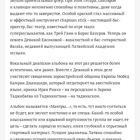
звуком ориентальный флер. При этом гитара, саксофон
и клавиши неизменно спокойны и позитивны, даже когда
выдают что-то завернутое. Особой краской стал массивный
и эффектный инструмент chapman stick – настоящий бас-
оркестр, бас-театр, известный по игре таких
супермузыкантов, как Трей Ганн и Борис Базуров. Теперь он
освоен Девикой Евсиковой – вокалисткой и бас-гитаристкой
Baraka, недавней выпускницей Латвийской Академии
музыки.
Вокальный диапазон альбома на этот раз решается более
аутентично, чем ранее. Вместе с Девикой в этом деле
участвуют священник зороастрийской общины Европы Мобед
Камран Джамшиди, который медитирует на авестийском
языке, иранка Иран Риахи – на персидском и Зарина
Таджибаева из Таджикистана – на таджикском.
Альбом называется «Мантры…», то есть, тут никто суетиться
не будет, все звучит мистично и не спеша. Какой-то особой
изысканности или взрывной виртуозности группа не ищет, ее
цель – сделать хорошую музыку, имея глубокий и серьезный
стартовый материал. Лучшие джазмены Латвии спокойно
и уверенно играют ориентальный евро-фьюжн, и никаких