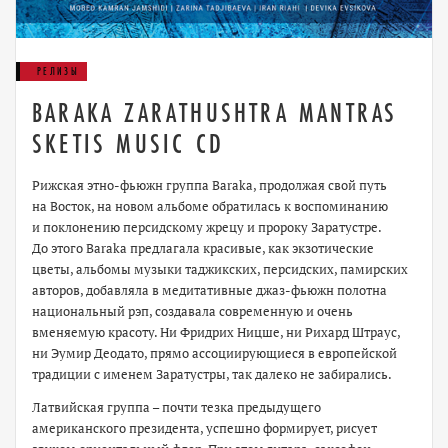
РЕЛИЗЫ
BARAKA ZARATHUSHTRA MANTRAS
SKETIS MUSIC CD
Рижская этно-фьюжн группа Baraka, продолжая свой путь
на Восток, на новом альбоме обратилась к воспоминанию
и поклонению персидскому жрецу и пророку Заратустре.
До этого Baraka предлагала красивые, как экзотические
цветы, альбомы музыки таджикских, персидских, памирских
авторов, добавляла в медитативные джаз-фьюжн полотна
национальный рэп, создавала современную и очень
вменяемую красоту. Ни Фридрих Ницше, ни Рихард Штраус,
ни Эумир Деодато, прямо ассоциирующиеся в европейской
традиции с именем Заратустры, так далеко не забирались.
Латвийская группа – почти тезка предыдущего
американского президента, успешно формирует, рисует