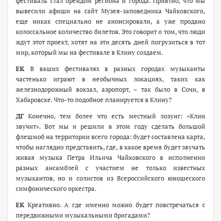
фестиваль стал брендом региона и города. Приятно, что мы
вывесили афиши на сайт Музея-заповедника Чайковского,
еще никак специально не анонсировали, а уже продано
колоссальное количество билетов. Это говорит о том, что люди
ждут этот проект, хотят на эти десять дней погрузиться в тот
мир, который мы на фестивале в Клину создаем.
ЕК
В ваших фестивалях в разных городах музыканты
частенько играют в необычных локациях, таких как
железнодорожный вокзал, аэропорт, – так было в Сочи, в
Хабаровске. Что-то подобное планируется в Клину?
ДГ
Конечно, тем более что есть местный лозунг: «Клин
звучит». Вот мы и решили в этом году сделать большой
флешмоб на территории всего города: будет составлена карта,
чтобы наглядно представить, где, в какое время будет звучать
живая музыка Петра Ильича Чайковского в исполнении
разных ансамблей с участием не только известных
музыкантов, но и солистов из Всероссийского юношеского
симфонического оркестра.
ЕК
Креативно. А где именно можно будет повстречаться с
передвижными музыкальными бригадами?