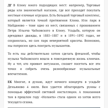
ДГ
В Клину много подходящих мест: например, Торговые
ряды или знаменитый магазин, где все приходят покупать
местные елочные игрушки. Есть большой торговый комплекс,
который является точкой притяжения Клина. Или парк в
Майданово – тоже одно из мест, связанных с проживанием
Петра Ильича Чайковского в Клину. Усадьба, которую он
арендовал дважды, в 1885–1887 и в 1891–1892 годах, не
сохранилась, но сам парк невероятной красоты. Возможно,
мы попросим здесь поиграть музыкантов.
То есть мы действительно хотим сделать флешмоб, чтобы
музыка Чайковского вошла в повседневную жизнь клинчан.
Ну а тот, кто проявит энтузиазм, сможет посетить все эти
точки и собрать очень разнообразные музыкальные
впечатления.
ЕК
Многие, я думаю, ждут ночного концерта в усадьбе
Демьяново 4 июля. Вам удается облагородить руины с
помощью эффектной световой инсталляции. А показанная
там в прошлом году «Иоланта» стала одним из хитов всего
текущего сезона.