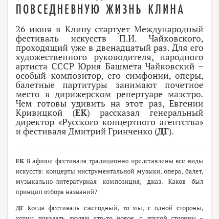
ПОВСЕДНЕВНУЮ ЖИЗНЬ КЛИНА
26 июня в Клину стартует Международный
фестиваль искусств П.И. Чайковского,
проходящий уже в двенадцатый раз. Для его
художественного руководителя, народного
артиста СССР Юрия Башмета Чайковский –
особый композитор, его симфонии, оперы,
балетные партитуры занимают почетное
место в дирижерском репертуаре маэстро.
Чем готовы удивить на этот раз, Евгении
Кривицкой (
ЕК
) рассказал генеральный
директор «Русского концертного агентства»
и фестиваля Дмитрий Гринченко (
ДГ
).
ЕК
В афише фестиваля традиционно представлены все виды
искусств: концерты инструментальной музыки, опера, балет,
музыкально-литературная композиция, джаз. Каков был
принцип отбора названий?
ДГ
Когда фестиваль ежегодный, то мы, с одной стороны,
хотим показать людям что-то новое, с другой стороны –