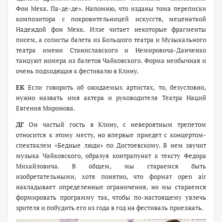
Фон Мекк. Па-де-де». Напомню, что изданы тома переписки
композитора с покровительницей искусств, меценаткой
Надеждой фон Мекк. Илзе читает некоторые фрагменты
писем, а солисты балета из Большого театра и Музыкального
театра имени Станиславского и Немировича-Данченко
танцуют номера из балетов Чайковского. Форма необычная и
очень подходящая к фестивалю в Клину.
ЕК
Если говорить об ожидаемых артистах, то, безусловно,
нужно назвать имя актера и руководителя Театра Наций
Евгения Миронова.
ДГ
Он частый гость в Клину, с невероятным трепетом
относится к этому месту, но впервые приедет с концертом-
спектаклем «Бедные люди» по Достоевскому. В нем звучит
музыка Чайковского, образуя контрапункт к тексту Федора
Михайловича. В общем, мы стараемся быть
изобретательными, хотя понятно, что формат open air
накладывает определенные ограничения, но мы стараемся
формировать программу так, чтобы по-настоящему увлечь
зрителя и побудить его из года в год на фестиваль приезжать.