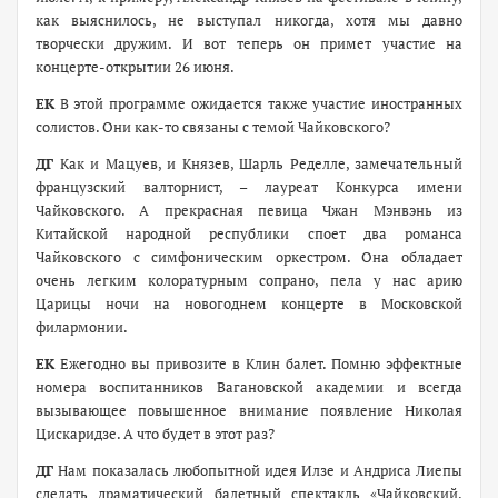
как выяснилось, не выступал никогда, хотя мы давно
творчески дружим. И вот теперь он примет участие на
концерте-открытии 26 июня.
ЕК
В этой программе ожидается также участие иностранных
солистов. Они как-то связаны с темой Чайковского?
ДГ
Как и Мацуев, и Князев, Шарль Ределле, замечательный
французский валторнист, – лауреат Конкурса имени
Чайковского. А прекрасная певица Чжан Мэнвэнь из
Китайской народной республики споет два романса
Чайковского с симфоническим оркестром. Она обладает
очень легким колоратурным сопрано, пела у нас арию
Царицы ночи на новогоднем концерте в Московской
филармонии.
ЕК
Ежегодно вы привозите в Клин балет. Помню эффектные
номера воспитанников Вагановской академии и всегда
вызывающее повышенное внимание появление Николая
Цискаридзе. А что будет в этот раз?
ДГ
Нам показалась любопытной идея Илзе и Андриса Лиепы
сделать драматический балетный спектакль «Чайковский.