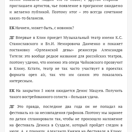
приглашаем артистов, чье появление в программе ожидаемо
и желаемо публикой. Поэтому итог – это всегда сочетание
каких-то балансов.
ЕК
Начнем, может быть, с новинок?
ДГ
Впервые в Клин приедет Музыкальный театр имени К.С.
Станиславского и Вл.И. Немировича Данченко и покажет
постановку «Орлеанской девы» режиссера Александра
Тителя: это вообще редкое название для российских театров,
поэтому удачно, что именно эта опера Чайковского прозвучит
в Клину. Кстати, театр не так часто участвует в проектах
формата open air, так что им самим это показалось
интересным.
ЕК
На закрытии 5 июля ожидается Денис Мацуев. Получить
такого востребованного солиста – большая удача.
ДГ
Это правда, последние два года он не попадал на
фестиваль из-за несовпадения графиков. Поэтому мы заранее
по датам спланировали так, чтобы не произошло наложение
на фестиваль Дениса в Суздале, который пройдет следом в
июле. А, к примеру, Александр Князев на фестивале в Клину,