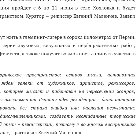
нция пройдет с 6 по 21 июня в селе Хохловка и будет
транством. Куратор – режиссер Евгений Маленчев. Заявки
дут жить в глэмпинг-лагере в сорока километрах от Перми.
 серии звуковых, визуальных и перформативных работ,
т места, а также получат возможность принять участие в
ческое пространство: остров мысли, автономная
ждем заявки от художников, артистов, режиссеров,
, которые мыслят и работают на пересечении жанров,
 высказывания. Главная идея резиденции
–
дать авторам
ировать без страха ошибки или давления результата:
единомышленниками, создавать неожиданные творческие
ий опыт
–
режиссерский, поэтому я во многом воспринимаю
анс»
, – рассказал Евгений Маленчев.