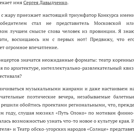
лекает имя
Сергея Давыдченко
.
у с жару приезжает настоящий триумфатор Конкурса имен
победителем стал не представитель Московской ил
амом лучшем смысле слова человек из провинции. Я зна
цати, восхищаюсь им с первых нот! Предвижу, что ег
ет огромное впечатление.
нцертов значатся неожиданные форматы: театр коренны
я по архитектуре, интеллектуально-развлекательный квиз
естиваля?
аничиваться музыкальными жанрами и даже настаиваем н
чательные поэтические вечера, незабываемые балетны
ы решили обойтись проектами региональными, что, прежд
ом году, слушая мюзикл «Путь Олоко» по мотивам финно
алась возможностью узнать ­что-то новое о культуре края. 
теля» и Театр обско-угорских народов «Солнце» представя