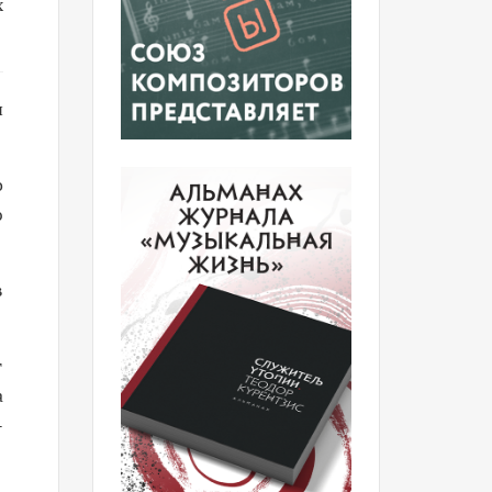
х
ы
о
ю
в
т
а
­