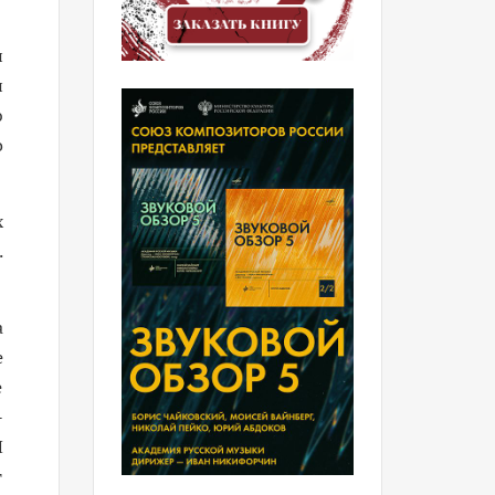
и
и
ю
о
х
.
а
е
е
-
И
т