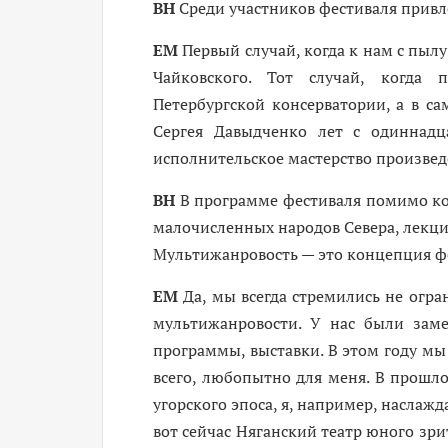
ВН
Среди участников фестиваля прив
ЕМ
Первый случай, когда к нам с пыл
Чайковского. Тот случай, когда 
Петербургской консерватории, а в с
Сергея Давыд­ченко лет с одиннад
исполнительское мастерство произвед
ВН
В программе фестиваля помимо ко
малочисленных народов Севера, лекци
Мультижанровость — это концепция ф
ЕМ
Да, мы всегда стремились не огр
мультижанровости. У нас были заме
программы, выставки. В этом году м
всего, любопытно для меня. В прошл
угорского эпоса, я, например, наслажд
вот сейчас Няганский театр юного зри