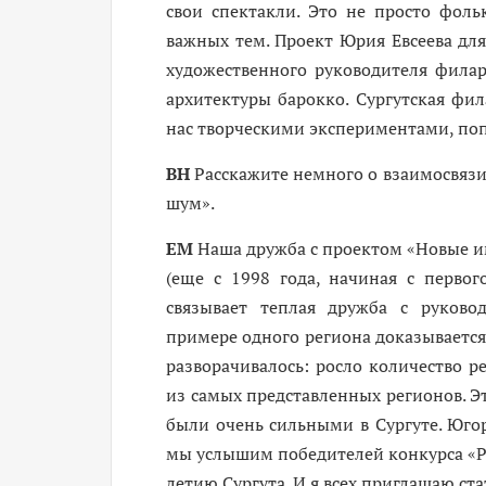
свои спектакли. Это не просто фоль
важных тем. Проект Юрия Евсеева для
художественного руководителя филар
архитектуры барокко. Сургутская фи
нас творческими экспериментами, п
ВН
Расскажите немного о взаимосвязи
шум».
ЕМ
Наша дружба с проектом «Новые им
(еще с 1998 года, начиная с первог
связывает теплая дружба с руково
примере одного региона доказывается 
разворачивалось: росло количество р
из самых представленных регионов. Э
были очень сильными в Сургуте. Югор
мы услышим победителей конкурса «Ро
летию Сургута. И я всех приглашаю ст