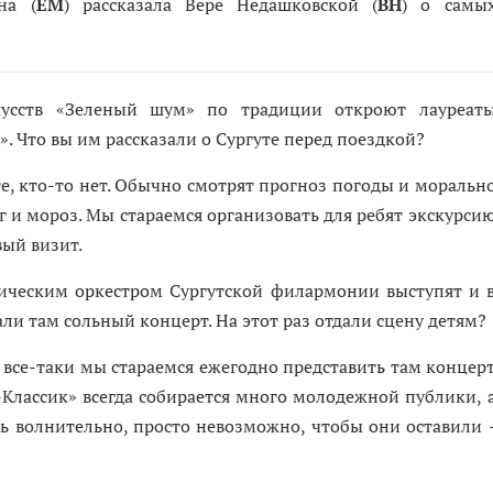
ина
(
ЕМ
)
рассказала Вере Недашковской
(
ВН
)
о самы
усств «Зеленый шум» по традиции откроют лауреат
. Что вы им рассказали о Сургуте перед поездкой?
уте, ­кто-то нет. Обычно смотрят прогноз погоды и моральн
ег и мороз. Мы стараемся организовать для ребят экскурси
вый визит.
ческим оркестром Сургутской филармонии выступят и 
ли там сольный концерт. На этот раз отдали сцену детям?
 ­все-таки мы стараемся ежегодно представить там концер
Классик» всегда собирается много молодежной публики, 
нь волнительно, просто невозможно, чтобы они оставили 