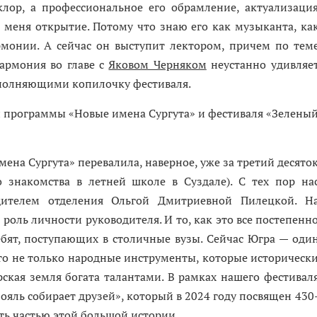
к­лор, а профессиональное его обрамление, актуализаци
 меня открытие. Потому что знаю его как музыканта, ка
монии. А сейчас он выступит лектором, причем по тем
лармония во главе с
Яковом Черняком
неустанно удивляе
ополняющими копилочку фестиваля.
 программы «Новые имена Сургута» и фестиваля «Зелены
ена Сургута» перевалила, наверное, уже за третий десято
о знакомства в летней школе в Суздале). С тех пор на
дителем отделения Ольгой Дмитриевной Пилецкой. Н
роль личности руководителя. И то, как это все постепенн
ебят, поступающих в столичные вузы. Сейчас Югра — оди
то не только народные инструменты, которые историческ
ская земля богата талантами. В рамках нашего фестивал
яль собирает друзей», который в 2024 году посвящен 430
ать частью этой большой истории.