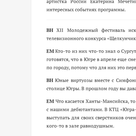
артистка России Екатерина Мечет
интересных событиях программы.
ВН
XII Молодежный фестиваль иск
телевизионного конкурса «Щелкунчик»
ЕМ
К­то-то из них ­что-то знал о Сург
готовятся, что в Югре в апреле еще сн
по городу, потому что для них это пер
ВН
Юные виртуозы вместе с Симфони
столице Югры. В прошлом году вы дава
ЕМ
Что касается Ханты-Мансийска, то
с нашими дебютантами. В КТЦ «Югра-
выступать для своих сверстников оче
кого-то в зале равнодушным.