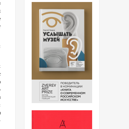
я
к
е
т
й
к
с
а
о
н
и
я
-