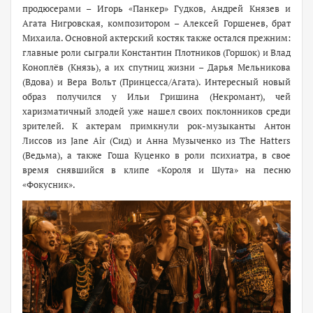
продюсерами – Игорь «Панкер» Гудков, Андрей Князев и
Агата Нигровская, композитором – Алексей Горшенев, брат
Михаила. Основной актерский костяк также остался прежним:
главные роли сыграли Константин Плотников (Горшок) и Влад
Коноплёв (Князь), а их спутниц жизни – Дарья Мельникова
(Вдова) и Вера Вольт (Принцесса/Агата). Интересный новый
образ получился у Ильи Гришина (Некромант), чей
харизматичный злодей уже нашел своих поклонников среди
зрителей. К актерам примкнули рок-музыканты Антон
Лиссов из Jane Air (Сид) и Анна Музыченко из The Hatters
(Ведьма), а также Гоша Куценко в роли психиатра, в свое
время снявшийся в клипе «Короля и Шута» на песню
«Фокусник».