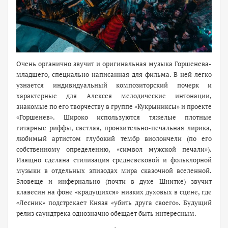
Очень органично звучит и оригинальная музыка Горшенева-
младшего, специально написанная для фильма. В ней легко
узнается индивидуальный композиторский почерк и
характерные для Алексея мелодические интонации,
знакомые по его творчеству в группе «Кукрыниксы» и проекте
«Горшенев». Широко используются тяжелые плотные
гитарные риффы, светлая, пронзительно-печальная лирика,
любимый артистом глубокий тембр виолончели (по его
собственному определению, «символ мужской печали»).
Изящно сделана стилизация средневековой и фольклорной
музыки в отдельных эпизодах мира сказочной вселенной.
Зловеще и инфернально (почти в духе Шнитке) звучит
клавесин на фоне «крадущихся» низких духовых в сцене, где
«Лесник» подстрекает Князя «убить друга своего». Будущий
релиз саундтрека однозначно обещает быть интересным.