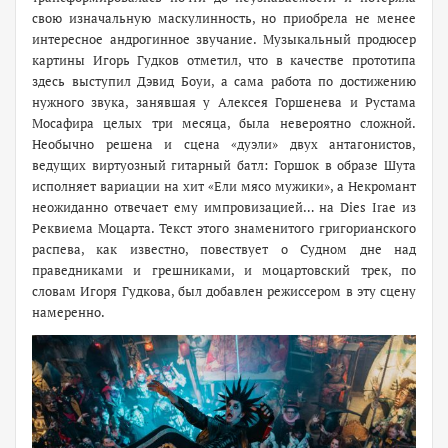
свою изначальную маскулинность, но приобрела не менее
интересное андрогинное звучание. Музыкальный продюсер
картины Игорь Гудков отметил, что в качестве прототипа
здесь выступил Дэвид Боуи, а сама работа по достижению
нужного звука, занявшая у Алексея Горшенева и Рустама
Мосафира целых три месяца, была невероятно сложной.
Необычно решена и сцена «дуэли» двух антагонистов,
ведущих виртуозный гитарный батл: Горшок в образе Шута
исполняет вариации на хит «Ели мясо мужики», а Некромант
неожиданно отвечает ему импровизацией… на Dies Irae из
Реквиема Моцарта. Текст этого знаменитого григорианского
распева, как известно, повествует о Судном дне над
праведниками и грешниками, и моцартовский трек, по
словам Игоря Гудкова, был добавлен режиссером в эту сцену
намеренно.