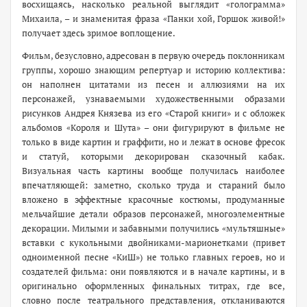
восхищаясь, насколько реальной выглядит «голограмма»
Михаила, – и знаменитая фраза «Панки хой, Горшок живой!»
получает здесь зримое воплощение.
Фильм, безусловно, адресован в первую очередь поклонникам
группы, хорошо знающим репертуар и историю коллектива:
он наполнен цитатами из песен и аллюзиями на их
персонажей, узнаваемыми художественными образами
рисунков Андрея Князева из его «Старой книги» и с обложек
альбомов «Короля и Шута» – они фигурируют в фильме не
только в виде картин и граффити, но и лежат в основе фресок
и статуй, которыми декорирован сказочный кабак.
Визуальная часть картины вообще получилась наиболее
впечатляющей: заметно, сколько труда и стараний было
вложено в эффектные красочные костюмы, продуманные
мельчайшие детали образов персонажей, многоэлементные
декорации. Милыми и забавными получились «мультяшные»
вставки с кукольными двойниками-марионетками (привет
одноименной песне «КиШ») не только главных героев, но и
создателей фильма: они появляются и в начале картины, и в
оригинально оформленных финальных титрах, где все,
словно после театрального представления, откланиваются