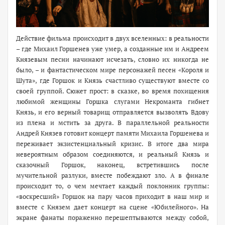
Действие фильма происходит в двух вселенных: в реальности
– где Михаил Горшенев уже умер, а созданные им и Андреем
Князевым песни начинают исчезать, словно их никогда не
было, – и фантастическом мире персонажей песен «Короля и
Шута», где Горшок и Князь счастливо существуют вместе со
своей группой. Сюжет прост: в сказке, во время похищения
любимой женщины Горшка слугами Некроманта гибнет
Князь, и его верный товарищ отправляется вызволять Вдову
из плена и мстить за друга. В параллельной реальности
Андрей Князев готовит концерт памяти Михаила Горшенева и
переживает экзистенциальный кризис. В итоге два мира
невероятным образом соединяются, и реальный Князь и
сказочный Горшок, наконец, встретившись после
мучительной разлуки, вместе побеждают зло. А в финале
происходит то, о чем мечтает каждый поклонник группы:
«воскресший» Горшок на пару часов приходит в наш мир и
вместе с Князем дает концерт на сцене «Юбилейного». На
экране фанаты пораженно перешептываются между собой,