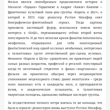
Фильм явился своеобразным продолжением истории о
Михаиле «Горшке» Горшеневе и Андрее «Князе» Князеве –
фронтменах культовой панк-рок-группы «Король и Шут», о
которой в 2023 году режиссер Рустам Мосафир снял
биографическо-фэнтезийный сериал. Тогда картина
произвела настоящий фурор, всколыхнув новую волну
интереса к «КиШ», переживающему сейчас второй виток
популярности. И до того немалая армия фанатов пополнилась
неофитами, открывшими для себя многогранный
фантастический мир одной из самых необычных, интересных
и талантливых групп отечественной рок-сцены нулевых.
Феномен «Короля и Шута» удивителен; он привлекает людей
самых разных возрастов, профессий и регалий: популярный
когда-то негативный стереотип о фанах-«маргиналах» (в
фильме он иронически обыгран через неоднократное
упоминание нецензурного слова) давно неактуален – среди
моих знакомых есть и кандидаты наук, и преподаватели
вузов, и академические музыканты, и талантливая
творческая молодежь, одинаково любящие наследие группы.
За осуществление полного метра взялась та же команда, что
была в сериале: режиссером вновь выступил Рустам Мосафир,