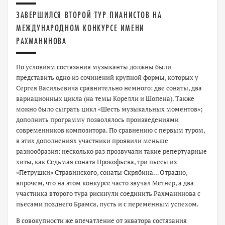
ЗАВЕРШИЛСЯ ВТОРОЙ ТУР ПИАНИСТОВ НА
МЕЖДУНАРОДНОМ КОНКУРСЕ ИМЕНИ
РАХМАНИНОВА
По условиям состязания музыканты должны были
представить одно из сочинений крупной формы, которых у
Сергея Васильевича сравнительно немного: две сонаты, два
вариационных цикла (на темы Корелли и Шопена). Также
можно было сыграть цикл «Шесть музыкальных моментов»;
дополнить программу позволялось произведениями
современников композитора. По сравнению с первым туром,
в этих дополнениях участники проявили меньше
разнообразия: несколько раз прозвучали такие репертуарные
хиты, как Седьмая соната Прокофьева, три пьесы из
«Петрушки» Стравинского, сонаты Скрябина… Отрадно,
впрочем, что на этом конкурсе часто звучал Метнер, а два
участника второго тура рискнули соединить Рахманинова с
пьесами позднего Брамса, пусть и с переменным успехом.
В совокупности же впечатление от экватора состязания