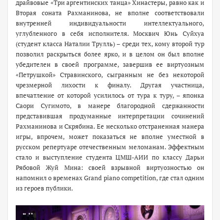
драйвовые «Три аргентинских танца» Хинастеры, равно как и
Вторая соната Рахманинова, не вполне соответствовали
внутренней индивидуальности интеллектуального,
углубленного в себя исполнителя. Москвич Юнь Суйхуа
(студент класса Наталии Трулль) – среди тех, кому второй тур
позволил раскрыться более ярко, и в целом он был вполне
убедителен в своей программе, завершив ее виртуозным
«Петрушкой» Стравинского, сыгранным не без некоторой
чрезмерной лихости к финалу. Другая участница,
впечатление от которой усилилось от тура к туру, – японка
Саори Сугимото, в манере благородной сдержанности
представившая продуманные интерпретации сочинений
Рахманинова и Скрябина. Ее несколько отстраненная манера
игры, впрочем, может показаться не вполне уместной в
русском репертуаре отечественным меломанам. Эффектным
стало и выступление студента ЦМШ-АИИ по классу Дарьи
Рябовой Жуй Мина: своей взрывной виртуозностью он
напомнил о временах Grand piano competition, где стал одним
из героев публики.