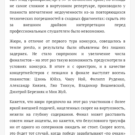
не самое сложное в виртуозном репертуаре, производило у
пианиста впечатление недоученности из-за повторяющихся
технических погрешностей в сходных фрагментах: скрыть это
за внешним драйвом интерпретации перед
профессиональным слушателем было невозможно.
Жюри, в отличие от первого тура конкурса, совещалось в
темпе presto, и результаты были объявлены без лишних
задержек. Не стало сюрпризом и увеличение числа
финалистов – на этот раз такую возможность предусмотрели в
условиях конкурса. В итоге и с оркестром, и в качестве
концертмейстеров с певцами в финале выступят восемь
пианистов: Цзинь Юйхэ, Чжоу Ной, Филипп Руденко,
Александр Князев, Ляо Тинхун, Владимир Вишневский,
Дмитрий Березняк и Мин Жуй.
Кажется, что жюри предпочло на этот раз участников с более
яркой внешней подачей, нацеленных скорее на виртуозность,
нежели на глубину содержания. Финал может расставить
совсем иные акценты, но кажется, что безусловного триумфа
ни от одного из соперников ожидать не стоит. Скорее всего,
это будет тот случай, когда победу зарабатывают «по очкам»