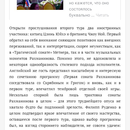
Открыли прослушивания второго тура два иностранных
участника: китаец Цзинь Юйхэ и британец Чжоу Ной. Первый
обратил на себя внимание сияющим позитивом как внешних
переживаний, так и интерпретации, скорее неуместным, как
в «Трагической сонате» Метнера, так и в части музыкальных
моментов Рахманинова. Помимо этого, не вдохновляла и
некоторая однообразность стилевого подхода исполнителя.
Английский же гость представил масштабную и интересную
по сочетанию программу (Первая соната Рахманинова
соседствовала со Скрябиным и Григом) и вновь, как и в
первом туре, впечатлил тембровой отделкой своей игры.
Несколько спорной была лишь трактовка сонаты
Рахманинова в целом – для этого труднейшего опуса не
хватало будто бы подлинной зрелости. Филипп Руденко в
целом подтвердил яркое впечатление от своего мастерства,
оставшееся после первого тура, однако выбор программы
был, на взгляд стороннего наблюдателя, не совсем удачен: