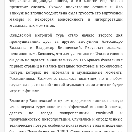
творческой индивидуальности, и им многое еще только
предстоит сделать. Схожее впечатление оставил и Ляо
Тинхун: не вполне убедительна была грубость его виртуозной
манеры и некоторая монотонность в интерпретации
музыкальных моментов.
Ожидаемой интригой тура стало начало второго дня
прослушиваний: друг за другом выступили Алессандро
Виллалва и Владимир Вишневский. Результат оказался
неожиданным. Казалось, что для участника из Италии словно
бы день не задался: в «Фантазиях» ор. 116 Брамса буквально с
первых страниц начались досадные текстовые и технические
потери, которых не избежали и музыкальные моменты
Рахманинова. Возможно, сказалось волнение, но в любом
случае жаль, что такой тонкий музыкант из-за этого не будет
играть в финале.
Владимир Вишневский в целом продолжил линию, начатую
им в первом туре: акцент на эффектный внешний эпатаж,
далеко не всегда подкрепленный глубиной и
продуманностью интерпретации. Случались и определенные
технические потери: особенно показателен в этом отношении
был этюд Прокофьева, ор. 2 № 3. Сочинение яркое, но отнюдь