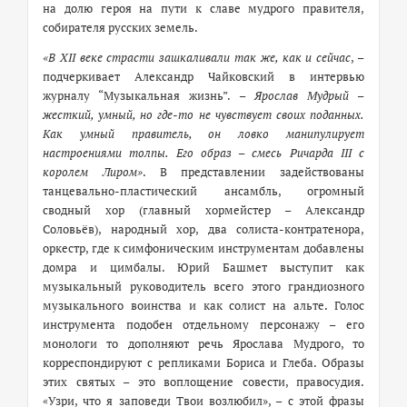
на долю героя на пути к славе мудрого правителя,
собирателя русских земель.
«В XII веке страсти зашкаливали так же, как и сейчас
, –
подчеркивает Александр Чайковский в интервью
журналу “Музыкальная жизнь”. –
Ярослав Мудрый –
жесткий, умный, но где-то не чувствует своих поданных.
Как умный правитель, он ловко манипулирует
настроениями толпы. Его образ – смесь Ричарда III c
королем Лиром»
. В представлении задействованы
танцевально-пластический ансамбль, огромный
сводный хор (главный хормейстер – Александр
Соловьёв), народный хор, два солиста-контратенора,
оркестр, где к симфоническим инструментам добавлены
домра и цимбалы. Юрий Башмет выступит как
музыкальный руководитель всего этого грандиозного
музыкального воинства и как солист на альте. Голос
инструмента подобен отдельному персонажу – его
монологи то дополняют речь Ярослава Мудрого, то
корреспондируют с репликами Бориса и Глеба. Образы
этих святых – это воплощение совести, правосудия.
«Узри, что я заповеди Твои возлюбил», – с этой фразы