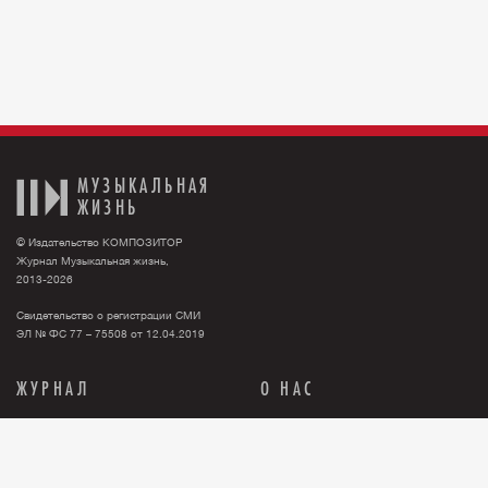
МУЗЫКАЛЬНАЯ
ЖИЗНЬ
© Издательство КОМПОЗИТОР
Журнал Музыкальная жизнь,
2013-2026
Свидетельство о регистрации СМИ
ЭЛ № ФС 77 – 75508 от 12.04.2019
ЖУРНАЛ
О НАС
Тема номера
О нас
События
Новости
Персона
Рекламодателю