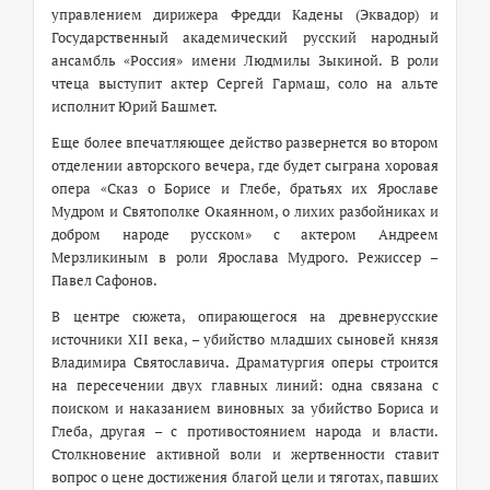
управлением дирижера Фредди Кадены (Эквадор) и
Государственный академический русский народный
ансамбль «Россия» имени Людмилы Зыкиной. В роли
чтеца выступит актер Сергей Гармаш, соло на альте
исполнит Юрий Башмет.
Еще более впечатляющее действо развернется во втором
отделении авторского вечера, где будет сыграна хоровая
опера «Сказ о Борисе и Глебе, братьях их Ярославе
Мудром и Святополке Окаянном, о лихих разбойниках и
добром народе русском» с актером Андреем
Мерзликиным в роли Ярослава Мудрого. Режиссер –
Павел Сафонов.
В центре сюжета, опирающегося на древнерусские
источники XII века, – убийство младших сыновей князя
Владимира Святославича. Драматургия оперы строится
на пересечении двух главных линий: одна связана с
поиском и наказанием виновных за убийство Бориса и
Глеба, другая – с противостоянием народа и власти.
Столкновение активной воли и жертвенности ставит
вопрос о цене достижения благой цели и тяготах, павших