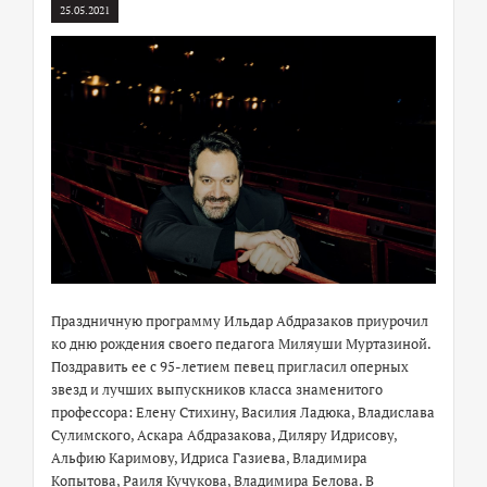
25.05.2021
Праздничную программу Ильдар Абдразаков приурочил
ко дню рождения своего педагога Миляуши Муртазиной.
Поздравить ее с 95-летием певец пригласил оперных
звезд и лучших выпускников класса знаменитого
профессора: Елену Стихину, Василия Ладюка, Владислава
Сулимского, Аскара Абдразакова, Диляру Идрисову,
Альфию Каримову, Идриса Газиева, Владимира
Копытова, Раиля Кучукова, Владимира Белова. В