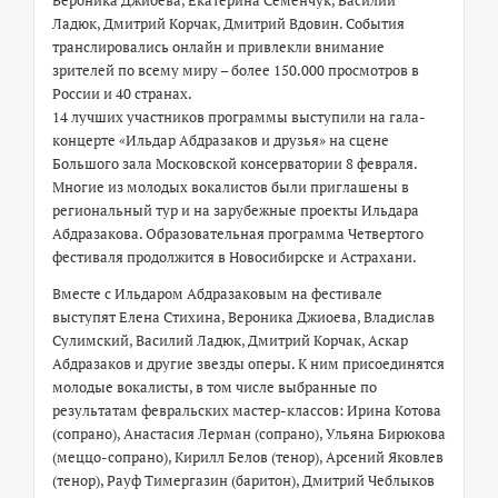
Вероника Джиоева, Екатерина Семенчук, Василий
Ладюк, Дмитрий Корчак, Дмитрий Вдовин. События
транслировались онлайн и привлекли внимание
зрителей по всему миру – более 150.000 просмотров в
России и 40 странах.
14 лучших участников программы выступили на гала-
концерте «Ильдар Абдразаков и друзья» на сцене
Большого зала Московской консерватории 8 февраля.
Многие из молодых вокалистов были приглашены в
региональный тур и на зарубежные проекты Ильдара
Абдразакова. Образовательная программа Четвертого
фестиваля продолжится в Новосибирске и Астрахани.
Вместе с Ильдаром Абдразаковым на фестивале
выступят Елена Стихина, Вероника Джиоева, Владислав
Сулимский, Василий Ладюк, Дмитрий Корчак, Аскар
Абдразаков и другие звезды оперы. К ним присоединятся
молодые вокалисты, в том числе выбранные по
результатам февральских мастер-классов: Ирина Котова
(сопрано), Анастасия Лерман (сопрано), Ульяна Бирюкова
(меццо-сопрано), Кирилл Белов (тенор), Арсений Яковлев
(тенор), Рауф Тимергазин (баритон), Дмитрий Чеблыков