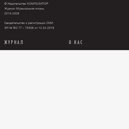
© Издательство КОМПОЗИТОР
Журнал Музыкальная жизнь,
2013-2026
Свидетельство о регистрации СМИ
ЭЛ № ФС 77 – 75508 от 12.04.2019
ЖУРНАЛ
О НАС
Тема номера
О нас
События
Новости
Персона
Рекламодателю
Анонсы
Контакты
История
Где купить журнал?
Книги
Правовая информация
Релизы
ПОДПИСКА
Бумажная версия