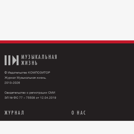
МУЗЫКАЛЬНАЯ
ЖИЗНЬ
© Издательство КОМПОЗИТОР
Журнал Музыкальная жизнь,
2013-2026
Свидетельство о регистрации СМИ
ЭЛ № ФС 77 – 75508 от 12.04.2019
ЖУРНАЛ
О НАС
Тема номера
О нас
События
Новости