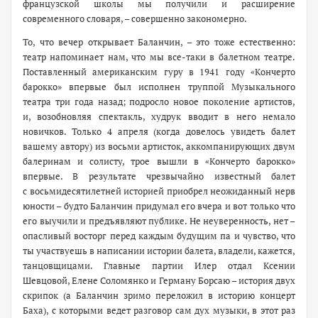
французской школы мы получили и расширение
современного словаря, – совершенно закономерно.
То, что вечер открывает Баланчин, – это тоже естественно:
театр напоминает нам, что мы ­все-таки в балетном театре.
Поставленный американским гуру в 1941 году «Кончерто
барокко» впервые был исполнен труппой Музыкального
театра три года назад; подросло новое поколение артистов,
и, возобновляя спектакль, худрук вводит в него немало
новичков. Только 4 апреля (когда довелось увидеть балет
вашему автору) из восьми артисток, аккомпанирующих двум
балеринам и солисту, трое вышли в «Кончерто барокко»
впервые. В результате чрезвычайно известный балет
с восьмидесятилетней историей приобрел неожиданный нерв
юности – будто Баланчин придумал его вчера и вот только что
его выучили и предъявляют публике. Не неуверенность, нет –
опасливый восторг перед каждым будущим па и чувство, что
ты участвуешь в написании истории балета, владели, кажется,
танцовщицами. Главные партии Илер отдал Ксении
Шевцовой, Елене Соломянко и Герману Борсаю – история двух
скрипок (а Баланчин зримо переложил в историю концерт
Баха), с которыми ведет разговор сам дух музыки, в этот раз