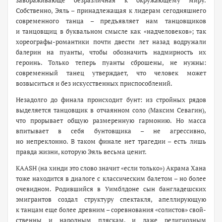
завораживающе безразличная к окружающему миру.
Собственно, Эяль – принадлежащая к лидерам сегодняшнего
современного танца – предъявляет нам танцовщиков
и танцовщиц в буквальном смысле как «надчеловеков»; так
хореографы-­романтики почти двести лет назад водружали
балерин на пуанты, чтобы обозначить надмирность их
героинь. Только теперь пуанты сброшены, не нужны:
современный танец утверждает, что человек может
возвыситься и без искусственных приспособлений.
Незадолго до финала происходит бунт: из стройных рядов
выделяется танцовщик в отчаянном соло (Максим Севагин),
что прорывает общую размеренную гармонию. Но масса
впитывает в себя бунтовщика – не агрессивно,
но непреклонно. В таком финале нет трагедии – есть лишь
правда жизни, которую Эяль весьма ценит.
KAASH (на хинди это слово значит «если только») Акрама Хана
тоже находится в диалоге с классическим балетом – но более
очевидном. Родившийся в Уимблдоне сын бангладешских
эмигрантов создал структуру спектакля, апеллирующую
к танцам еще более древним – соревнования «солистов» свой­
ственны и народным пляскам, и даже религиозным