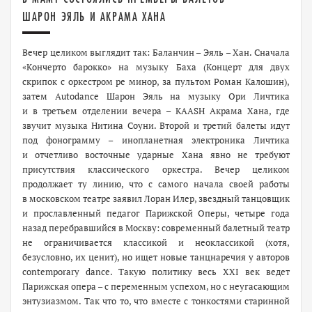
ШАРОН ЭЯЛЬ И АКРАМА ХАНА
В
ечер целиком выглядит так: Баланчин – Эяль – Хан. Сначала
«Кончерто барокко» на музыку Баха (Концерт для двух
скрипок с оркестром ре минор, за пультом Роман Калошин),
затем Autodance Шарон Эяль на музыку Ори Личтика
и в третьем отделении вечера – KAASH Акрама Хана, где
звучит музыка Нитина Соуни. Второй и третий балеты идут
под фонограмму – инопланетная электроника Личтика
и отчетливо восточные ударные Хана явно не требуют
присутствия классического оркестра. Вечер целиком
продолжает ту линию, что с самого начала своей работы
в московском театре заявил Лоран Илер, звездный танцовщик
и прославленный педагог Парижской Оперы, четыре года
назад перебравшийся в Москву: современный балетный театр
не ограничивается классикой и неоклассикой (хотя,
безусловно, их ценит), но ищет новые танцнаречия у авторов
contemporary dance. Такую политику весь XXI век ведет
Парижская опера – с переменным успехом, но с неугасающим
энтузиазмом. Так что то, что вместе с тонкостями старинной