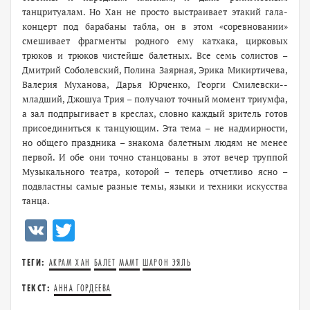
танцритуалам. Но Хан не просто выстраивает этакий гала-
концерт под барабаны табла, он в этом «соревновании»
смешивает фрагменты родного ему катхака, цирковых
трюков и трюков чистейше балетных. Все семь солистов –
Дмитрий Соболевский, Полина Заярная, Эрика Микиртичева,
Валерия Муханова, Дарья Юрченко, Георги Смилевски-­
младший, Джошуа Трия – получают точный момент триумфа,
а зал подпрыгивает в креслах, словно каждый зритель готов
присоединиться к танцующим. Эта тема – не надмирности,
но общего праздника – знакома балетным людям не менее
первой. И обе они точно станцованы в этот вечер труппой
Музыкального театра, которой – теперь отчетливо ясно –
подвластны самые разные темы, языки и техники искусства
танца.
VK
Twitter
ТЕГИ:
АКРАМ ХАН
БАЛЕТ
МАМТ
ШАРОН ЭЯЛЬ
ТЕКСТ:
АННА ГОРДЕЕВА