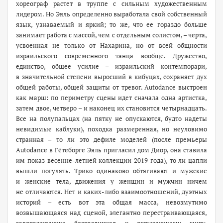
хореограф растет в труппе с сильным художественным
лидером. Но Эяль определенно выработала свой собственный
язык, узнаваемый и яркий; то же, что ее гораздо больше
занимает работа с массой, чем с отдельным солистом, – черта,
усвоенная не только от Нахарина, но от всей общности
израильского современного танца вообще. Дружество,
единство, общее усилие – израильский контемпорари,
в значительной степени выросший в кибуцах, сохраняет дух
общей работы, общей защиты от тревог. Autodance выстроен
как марш: по периметру сцены идет сначала одна артистка,
затем двое, четверо – и наконец их становится четырнадцать.
Все на полупальцах (на пятку не опускаются, будто надеты
невидимые каблуки), походка размеренная, но неуловимо
странная – то ли это дефиле моделей (после премьеры
Autodance в Гётеборге Эяль пригласил дом Диор, она ставила
им показ весенне-­летней коллекции 2019 года), то ли цапли
вышли погулять. Трико одинаково обтягивают и мужские
и женские тела, движения у женщин и мужчин ничем
не отличаются. Нет и ­каких-либо взаимоотношений, дуэтных
историй – есть вот эта общая масса, невозмутимо
возвышающаяся над сценой, элегантно перестраивающаяся,