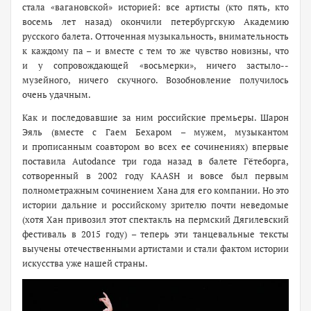
стала «вагановской» историей: все артисты (кто пять, кто
восемь лет назад) окончили петербургскую Академию
русского балета. Отточенная музыкальность, внимательность
к каждому па – и вместе с тем то же чувство новизны, что
и у сопровождающей «восьмерки», ничего застыло-­
музейного, ничего скучного. Возобновление получилось
очень удачным.
Как и последовавшие за ним российские премьеры. Шарон
Эяль (вместе с Гаем Бехаром – мужем, музыкантом
и прописанным соавтором во всех ее сочинениях) впервые
поставила Autodance три года назад в балете Гётеборга,
сотворенный в 2002 году KAASH и вовсе был первым
полнометражным сочинением Хана для его компании. Но это
истории дальние и российскому зрителю почти неведомые
(хотя Хан привозил этот спектакль на пермский Дягилевский
фестиваль в 2015 году) – теперь эти танцевальные тексты
выучены отечественными артистами и стали фактом истории
искусства уже нашей страны.