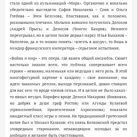
стала одной из кульминаций «Мира». Органично и вокально
убедительно выглядели София Николаева – Соня и Ольга
Глебова – Элен Безухова, блиставшая, как и положено,
роскошными плечами. Милыми вояками получились Долохов
(Андрей Прысь) и Денисов (Чингис Баиров). Немного
переигрывал, но в целом также держал марку Илья Быканов –
Наполеон, да и то можно понять: «влезть в шкуру», то бишь в
мундир французского императора – серьезное испытание.
«Война и мир» – это опера, где важен общий ансамбль. Сюжет
настолько знаком всем, что публика сопереживает всем
героям – неважно, маленькая или ведущая у него роль. В этой
многофигурной картине к каждому – свое внимание; мы
ждем знакомых реплик, выхода персонажей, давно ставших
для нас кем-то вроде членов семьи. И в целом не было каких-
то явных неудач. Корифеи вроде Дениса Макарова (бонвиван,
но добряк в душе граф Ростов) или Агунды Кулаевой
(прямолинейная, приземленная Ахросимова) показали
ожидаемый класс игры и пения. На традиционной гротескной
волне был и Михаил Казаков: его князь Болконский предстал
зловредным стариканом, ненавидящим молодых за их
амбиции и желание быть счастливыми.