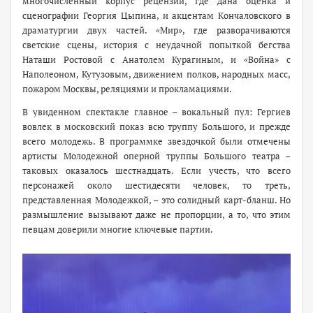
многочисленный корпус рецензий, где дана оценка и
сценографии Георгия Цыпина, и акцентам Кончаловского в
драматургии двух частей. «Мир», где разворачиваются
светские сцены, история с неудачной попыткой бегства
Наташи Ростовой с Анатолем Курагиным, и «Война» с
Наполеоном, Кутузовым, движением полков, народных масс,
пожаром Москвы, реляциями и прокламациями.
В увиденном спектакле главное – вокальный пул: Гергиев
вовлек в московский показ всю труппу Большого, и прежде
всего молодежь. В программке звездочкой были отмечены
артисты Молодежной оперной труппы Большого театра –
таковых оказалось шестнадцать. Если учесть, что всего
персонажей около шестидесяти человек, то треть,
представленная Молодежкой, – это солидный карт-бланш. Но
размышление вызывают даже не пропорции, а то, что этим
певцам доверили многие ключевые партии.