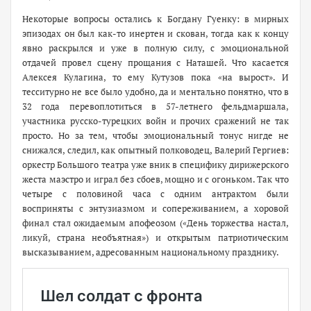
Некоторые вопросы остались к Богдану Гуенку: в мирных
эпизодах он был как-то инертен и скован, тогда как к концу
явно раскрылся и уже в полную силу, с эмоциональной
отдачей провел сцену прощания с Наташей. Что касается
Алексея Кулагина, то ему Кутузов пока «на вырост». И
тесситурно не все было удобно, да и ментально понятно, что в
32 года перевоплотиться в 57-летнего фельдмаршала,
участника русско-турецких войн и прочих сражений не так
просто. Но за тем, чтобы эмоциональный тонус нигде не
снижался, следил, как опытный полководец, Валерий Гергиев:
оркестр Большого театра уже вник в специфику дирижерского
жеста маэстро и играл без сбоев, мощно и с огоньком. Так что
четыре с половиной часа с одним антрактом были
восприняты с энтузиазмом и сопереживанием, а хоровой
финал стал ожидаемым апофеозом («День торжества настал,
ликуй, страна необъятная») и открытым патриотическим
высказыванием, адресованным национальному празднику.