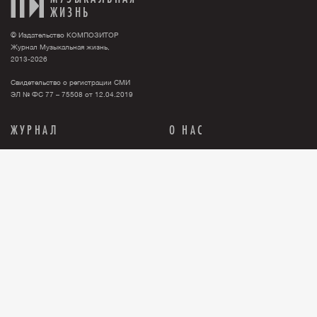
ЖИЗНЬ
© Издательство КОМПОЗИТОР
Журнал Музыкальная жизнь,
2013-2026
Свидетельство о регистрации СМИ
ЭЛ № ФС 77 – 75508 от 12.04.2019
ЖУРНАЛ
О НАС
Тема номера
О нас
События
Новости
Персона
Рекламодателю
Анонсы
Контакты
История
Где купить журнал?
Книги
Правовая информация
Релизы
ПОДПИСКА
Бумажная версия