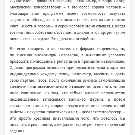
слушателей, – добавил профессор. – Например, Камерный хор
Московской консерватории – а это более сорока человек –
благодаря этой программе имеет возможность получать
задания и обсуждать с преподавателем, кто какие партии
учит. То есть я говорю – и сорок человек меня слышат, а когда
тот или иной собеседник вступает в диалог, его портрет тут же
появляется на экране. Это достаточно удобно».
Но если говорить о коллективных формах творчества, то,
по мнению Александра Соловьёва, в нынешних условиях
проводить полноценные репетиции в принципе невозможно.
Однако программа позволяет преподавателю давать задания
индивидуально каждому певцу, например, выучить и сдать
свою партию, чтобы после окончания режима самоизоляции
коллектив мог воссоединиться и совместно исполнить то или
иное сочинение. «В том, что сейчас многие исполнители
индивидуально записывают ­какие-то партии, а потом
составляют панораму кадров –некую имитацию коллективной
работы – искусства практически нет, – добавляет профессор. –
Это просто красивая визуализация того, что хотелось бы
получить в реальности, а не фактическое решение творческой
задачи».