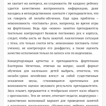
не хватает ни интереса, ни усидчивости. Не каждому ребенку
удается качественно воспринимать информацию, даже
находясь в непосредственном контакте с преподавателем, что
уж говорить об онлайн-­обучении. Еще одна проблема –
невозможность «поставить» руки, например, во время игры
на фортепиано. Ведь при «живом» занятии преподаватель
тактильно контролирует базовую постановку рук и корпуса,
следит, чтобы кисть не была зажатой. Аналогичная ситуация
с теми, кто только учится петь: невозможно поставить голос
ученику, не контролируя его диафрагму, а также оценить
качество исполнения только по записи или по видеосвязи.
Концертирующая артистка и преподаватель фортепиано
Екатерина Мечетина, отвечая на вопрос, какой формат
обучения для маленьких детей выбрать, отметила, что
онлайн-­уроки неизбежно влекут за собой существенные
искажения звука, «становящиеся критичными для
возможности оценки звукового результата преподавателем.
Звук плывет, прерывается и тембрально имеет мало общего
с оригиналом». Тем не менее, отмечает педагог, видеоуроки –
единственно возможный вариант для проведения занятий
с младшими школьниками: «Маленькому ребенку намного