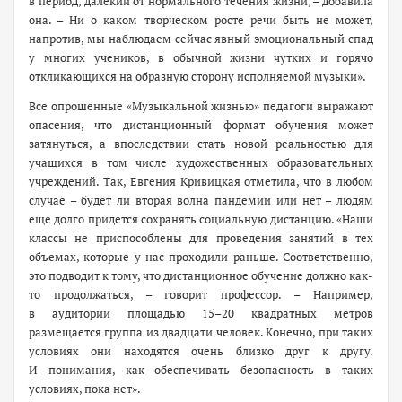
в период, далекий от нормального течения жизни, – добавила
она. – Ни о каком творческом росте речи быть не может,
напротив, мы наблюдаем сейчас явный эмоциональный спад
у многих учеников, в обычной жизни чутких и горячо
откликающихся на образную сторону исполняемой музыки».
Все опрошенные «Музыкальной жизнью» педагоги выражают
опасения, что дистанционный формат обучения может
затянуться, а впоследствии стать новой реальностью для
учащихся в том числе художественных образовательных
учреждений. Так, Евгения Кривицкая отметила, что в любом
случае – будет ли вторая волна пандемии или нет – людям
еще долго придется сохранять социальную дистанцию. «Наши
классы не приспособлены для проведения занятий в тех
объемах, которые у нас проходили раньше. Соответственно,
это подводит к тому, что дистанционное обучение должно ­как-
то продолжаться, – говорит профессор. – Например,
в аудитории площадью 15–20 квадратных метров
размещается группа из двадцати человек. Конечно, при таких
условиях они находятся очень близко друг к другу.
И понимания, как обеспечивать безопасность в таких
условиях, пока нет».