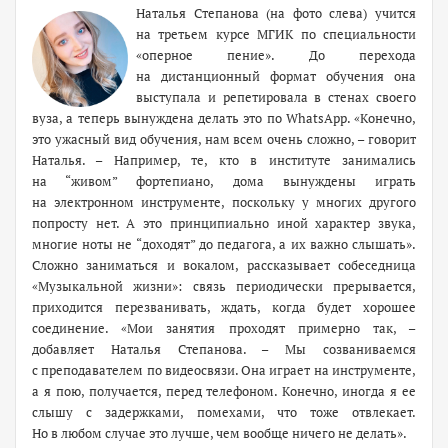
Наталья Степанова (на фото слева) учится
на третьем курсе МГИК по специальности
«оперное пение». До перехода
на дистанционный формат обучения она
выступала и репетировала в стенах своего
вуза, а теперь вынуждена делать это по WhatsApp. «Конечно,
это ужасный вид обучения, нам всем очень сложно, – говорит
Наталья. – Например, те, кто в институте занимались
на “живом” фортепиано, дома вынуждены играть
на электронном инструменте, поскольку у многих другого
попросту нет. А это принципиально иной характер звука,
многие ноты не “доходят” до педагога, а их важно слышать».
Сложно заниматься и вокалом, рассказывает собеседница
«Музыкальной жизни»: связь периодически прерывается,
приходится перезванивать, ждать, когда будет хорошее
соединение. «Мои занятия проходят примерно так, –
добавляет Наталья Степанова. – Мы созваниваемся
с преподавателем по видеосвязи. Она играет на инструменте,
а я пою, получается, перед телефоном. Конечно, иногда я ее
слышу с задержками, помехами, что тоже отвлекает.
Но в любом случае это лучше, чем вообще ничего не делать».