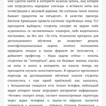
мне удается найти в интернете нужную запись, над которой
уже потрудились народные умельцы и вставили ноты как
иллюстрацию к звуковой дорожке. Но успешны такие поиски
бывают процентов на пятьдесят». В качестве примера
Евгения Кривицкая привела изучение зарубежных опер. Тут
приходится выбирать: студенты смотрят на экране либо
аудио­запись со «вставленным» клавиром, либо видео­запись
постановки, но без нот. «То есть технология программ для
дистанционного обучения не позволяет решать
многофункциональные задачи, поэтому полноценно
проводить лекции в таком формате не получается, –
добавляет профессор. – Наша задача сейчас – помочь
студентам не “потеряться”, дать им базовые знания, ссылки
на ноты и книги в интернете, но многое теперь им
приходится изучать самостоятельно». В процессе временного
перехода на дистанционное обучение многие студенты
столкнулись с еще одной проблемой: как оказалось,
у большинства учащихся есть только телефон, небольшой
экран которого также затрудняет восприятие информации.
«Человек смотрит оперу, изучает многострочные партитуры
через экран телефона и ­каким-то образом пытается
готовиться к семинару, – добавила Евгения Кривицкая. –