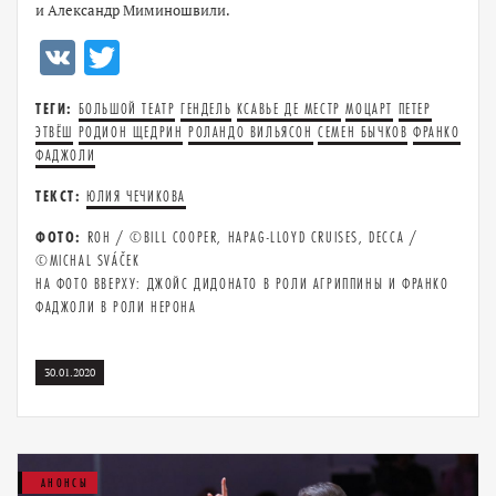
и Александр Миминошвили.
VK
Twitter
ТЕГИ:
БОЛЬШОЙ ТЕАТР
ГЕНДЕЛЬ
КСАВЬЕ ДЕ МЕСТР
МОЦАРТ
ПЕТЕР
ЭТВЁШ
РОДИОН ЩЕДРИН
РОЛАНДО ВИЛЬЯСОН
СЕМЕН БЫЧКОВ
ФРАНКО
ФАДЖОЛИ
ТЕКСТ:
ЮЛИЯ ЧЕЧИКОВА
ФОТО:
ROH / ©BILL COOPER, HAPAG-LLOYD CRUISES, DECCA /
©MICHAL SVÁČEK
НА ФОТО ВВЕРХУ: ДЖОЙС ДИДОНАТО В РОЛИ АГРИППИНЫ И ФРАНКО
ФАДЖОЛИ В РОЛИ НЕРОНА
30.01.2020
АНОНСЫ