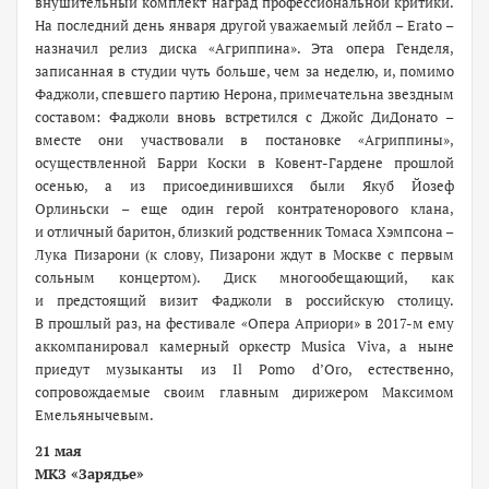
внушительный комплект наград профессиональной критики.
На последний день января другой уважаемый лейбл – Erato –
назначил релиз диска «Агриппина». Эта опера Генделя,
записанная в студии чуть больше, чем за неделю, и, помимо
Фаджоли, спевшего партию Нерона, примечательна звездным
составом: Фаджоли вновь встретился с Джойс ДиДонато –
вместе они участвовали в постановке «Агриппины»,
осуществленной Барри Коски в Ковент-Гардене прошлой
осенью, а из присоединившихся были Якуб Йозеф
Орлиньски – еще один герой контратенорового клана,
и отличный баритон, близкий родственник Томаса Хэмпсона –
Лука Пизарони (к слову, Пизарони ждут в Москве с первым
сольным концертом). Диск многообещающий, как
и предстоящий визит Фаджоли в российскую столицу.
В прошлый раз, на фестивале «Опера Априори» в 2017-м ему
аккомпанировал камерный оркестр Musica Viva, а ныне
приедут музыканты из Il Pomo d’Oro, естественно,
сопровождаемые своим главным дирижером Максимом
Емельянычевым.
21 мая
МКЗ «Зарядье»