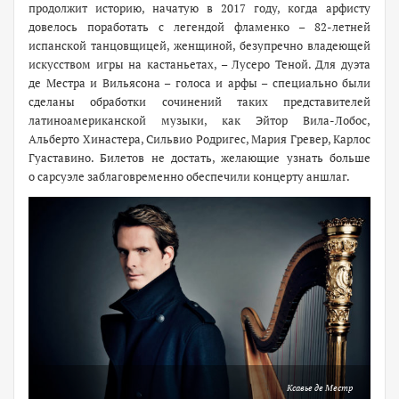
продолжит историю, начатую в 2017 году, когда арфисту
довелось поработать с легендой фламенко – 82-летней
испанской танцовщицей, женщиной, безупречно владеющей
искусством игры на кастаньетах, – Лусеро Теной. Для дуэта
де Местра и Вильясона – голоса и арфы – специально были
сделаны обработки сочинений таких представителей
латиноамериканской музыки, как Эйтор Вила-Лобос,
Альберто Хинастера, Сильвио Родригес, Мария Гревер, Карлос
Гуаставино. Билетов не достать, желающие узнать больше
о сарсуэле заблаговременно обеспечили концерту аншлаг.
Ксавье де Местр