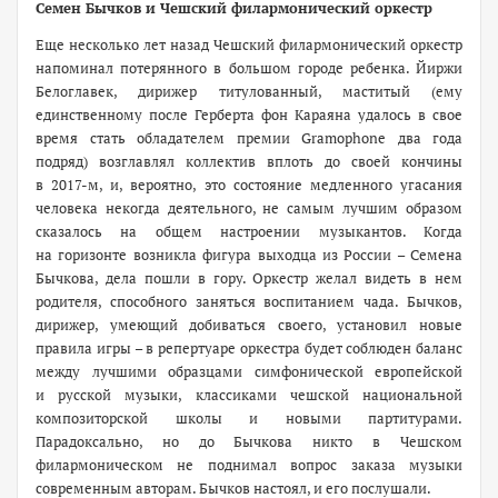
Семен Бычков и Чешский филармонический оркестр
Еще несколько лет назад Чешский филармонический оркестр
напоминал потерянного в большом городе ребенка. Йиржи
Белоглавек, дирижер титулованный, маститый (ему
единственному после Герберта фон Караяна удалось в свое
время стать обладателем премии Gramophone два года
подряд) возглавлял коллектив вплоть до своей кончины
в 2017-м, и, вероятно, это состояние медленного угасания
человека некогда деятельного, не самым лучшим образом
сказалось на общем настроении музыкантов. Когда
на горизонте возникла фигура выходца из России – Семена
Бычкова, дела пошли в гору. Оркестр желал видеть в нем
родителя, способного заняться воспитанием чада. Бычков,
дирижер, умеющий добиваться своего, установил новые
правила игры – в репертуаре оркестра будет соблюден баланс
между лучшими образцами симфонической европейской
и русской музыки, классиками чешской национальной
композиторской школы и новыми партитурами.
Парадоксально, но до Бычкова никто в Чешском
филармоническом не поднимал вопрос заказа музыки
современным авторам. Бычков настоял, и его послушали.