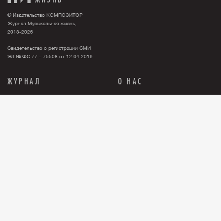
© Издательство КОМПОЗИТОР
Журнал Музыкальная жизнь,
2013-2026
Свидетельство о регистрации СМИ
ЭЛ № ФС 77 – 75508 от 12.04.2019
ЖУРНАЛ
О НАС
Тема номера
О нас
События
Новости
Персона
Рекламодателю
Анонсы
Контакты
История
Где купить журнал?
Книги
Правовая информация
Релизы
ПОДПИСКА
Бумажная версия