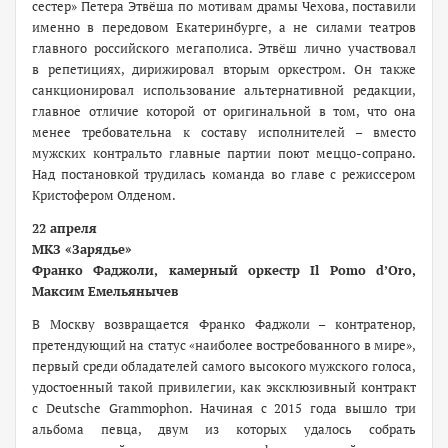
сестер» Петера Этвёша по мотивам драмы Чехова, поставили
именно в передовом Екатеринбурге, а не силами театров
главного российского мегаполиса. Этвёш лично участвовал
в репетициях, дирижировал вторым оркестром. Он также
санкционировал использование альтернативной редакции,
главное отличие которой от оригинальной в том, что она
менее требовательна к составу исполнителей – вместо
мужских контральто главные партии поют меццо-сопрано.
Над постановкой трудилась команда во главе с режиссером
Кристо­фером Олденом.
22 апреля
МКЗ «Зарядье»
Франко Фаджоли, камерный оркестр Il Pomo d’Oro,
Максим Емельянычев
В Москву возвращается Франко Фаджоли – контратенор,
претендующий на статус «наиболее востребованного в мире»,
первый среди обладателей самого высокого мужского голоса,
удостоенный такой привилегии, как эксклюзивный контракт
с Deutsche Grammophon. Начиная с 2015 года вышло три
альбома певца, двум из которых удалось собрать