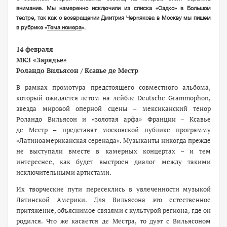
внимание. Мы намеренно исключили из списка «Садко» в Большом
театре, так как о возвращении Дмитрия Чернякова в Москву мы пишем
в рубрике «
Тема номера
».
14 февраля
МКЗ «Зарядье»
Роландо Вильясон / Ксавье де Местр
В рамках промотура предстоящего совместного альбома,
который ожидается летом на лейбле Deutsche Grammophon,
звезда мировой оперной сцены – мексиканский тенор
Роландо Вильясон и «золотая арфа» Франции – Ксавье
де Местр – представят московской публике программу
«Латиноамериканская серенада». Музыканты никогда прежде
не выступали вместе в камерных концертах – и тем
интереснее, как будет выстроен диалог между такими
исключительными артистами.
Их творческие пути пересеклись в увлеченности музыкой
Латинской Америки. Для Вильясона это естественное
притяжение, объяснимое связями с культурой региона, где он
родился. Что же касается де Местра, то дуэт с Вильясоном