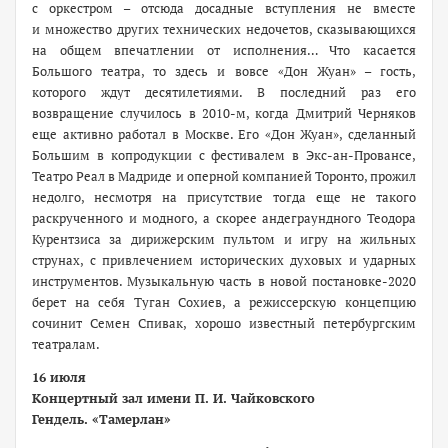
с оркестром – отсюда досадные вступления не вместе
и множество других технических недочетов, сказывающихся
на общем впечатлении от исполнения… Что касается
Большого театра, то здесь и вовсе «Дон Жуан» – гость,
которого ждут десятилетиями. В последний раз его
возвращение случилось в 2010-м, когда Дмитрий Черняков
еще активно работал в Москве. Его «Дон Жуан», сделанный
Большим в копродукции с фестивалем в Экс-ан-Провансе,
Театро Реал в Мадриде и оперной компанией Торонто, прожил
недолго, несмотря на присутствие тогда еще не такого
раскрученного и модного, а скорее андеграундного Теодора
Курентзиса за дирижерским пультом и игру на жильных
струнах, с привлечением исторических духовых и ударных
инструментов. Музыкальную часть в новой постановке-2020
берет на себя Туган Сохиев, а режиссерскую концепцию
сочинит Семен Спивак, хорошо известный петербургским
театралам.
16 июля
Концертный зал имени П. И. Чайковского
Гендель. «Тамерлан»