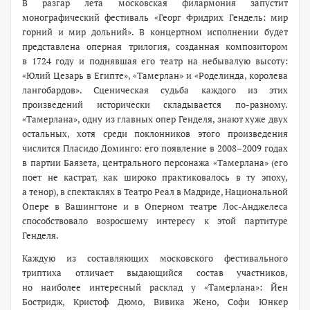
В разгар лета московская филармония запустит
монографический фестиваль «Георг Фридрих Гендель: мир
горний и мир дольний». В концертном исполнении будет
представлена оперная трилогия, созданная композитором
в 1724 году и поднявшая его театр на небывалую высоту:
«Юлий Цезарь в Египте», «Тамерлан» и «Роделинда, королева
л
ангобардов». Сценическая судьба каждого из этих
произведений исторически складывается по-разному.
«Тамерлана», одну из главных опер Генделя, знают хуже двух
остальных, хотя среди поклонников этого произведения
числится Пласидо Доминго: его появление в 2008–2009 годах
в партии Баязета, центрального персонажа «Тамерлана» (его
поет не кастрат, как широко практиковалось в ту эпоху,
а тенор), в спектаклях в Театро Реал в Мадриде, Национальной
Опере в Вашингтоне и в Оперном театре Лос-Анджелеса
способствовало возросшему интересу к этой партитуре
Генделя.
Каждую из составляющих московского фестивального
триптиха отличает выдающийся состав участников,
но наиболее интересный расклад у «Тамерлана»: Йен
Бостридж, Кристоф Дюмо, Вивика Жено, Софи Юнкер