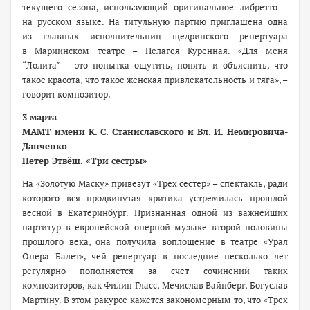
текущего сезона, использующий оригинальное либретто –
на русском языке. На титульную партию приглашена одна
из главных исполнительниц щедринского репертуара
в Мариинском театре – Пелагея Куренная. «Для меня
“Лолита” – это попытка ощутить, понять и объяснить, что
такое красота, что такое женская привлекательность и тяга», –
говорит композитор.
3 марта
МАМТ имени К. С. Станиславского и Вл. И. Немировича-
Данченко
Петер Этвёш. «Три сестры»
На «Золотую Маску» привезут «Трех сестер» – спектакль, ради
которого вся продвинутая критика устремилась прошлой
весной в Екатеринбург. Признанная одной из важнейших
партитур в европейской оперной музыке второй половины
прошлого века, она получила воплощение в театре «Урал
Опера Балет», чей репертуар в последние несколько лет
регулярно пополняется за счет сочинений таких
композиторов, как Филип Гласс, Мечислав Вайнберг, Богуслав
Мартину. В этом ракурсе кажется закономерным то, что «Трех