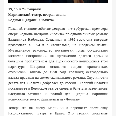
13, 15 и 24 февраля
Мариинский театр, вторая сцена
Родион Щедрин. «Лолита»
Пожалуй, главное событие февраля – петербургская премьера
оперы Родиона Щедрина «Лолита» по одноименному роману
Владимира Набокова. Созданная в 1992 году, она впервые
прозвучала в 1994-м в Стокгольме, на шведском языке.
Музыкальное руководство постановки тогда осуществлял
Мстислав Ростропович. На протяжении долгого времени
большим препятствием для сценического воплощения этой
партитуры Щедрина оставался вопрос юридических
отношений: вплоть до 1998 года Голливуд безраздельно
владел правами на сюжет скандального романа. Спустя почти
десять лет «Лолита» добралась до России – Георгий Исаакян
поставил ее в Пермском театре оперы и балета, и затем вновь
наступило затишье. В родной для Щедрина Мариинке
исполнялись только фрагменты из «Лолиты».
Теперь же на сцену Мариинки-2 переносят постановку
Национального театра в Праге. Это свежий спектакль