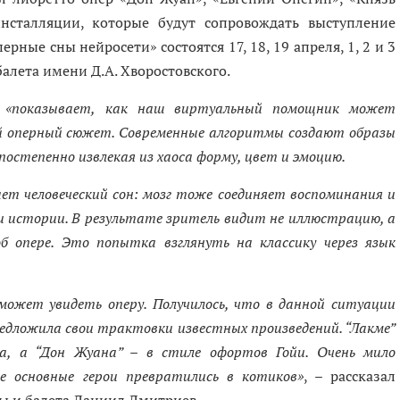
инсталляции, которые будут сопровождать выступление
рные сны нейросети» состоятся 17, 18, 19 апреля, 1, 2 и 3
балета имени Д.А. Хворостовского.
т
«показывает, как наш виртуальный помощник может
ий оперный сюжет. Современные алгоритмы создают образы
постепенно извлекая из хаоса форму, цвет и эмоцию.
т человеческий сон: мозг тоже соединяет воспоминания и
 и истории. В результате зритель видит не иллюстрацию, а
об опере. Это попытка взглянуть на классику через язык
может увидеть оперу. Получилось, что в данной ситуации
едложила свои трактовки известных произведений. “Лакме”
а, а “Дон Жуана” – в стиле офортов Гойи. Очень мило
где основные герои превратились в котиков»
, – рассказал