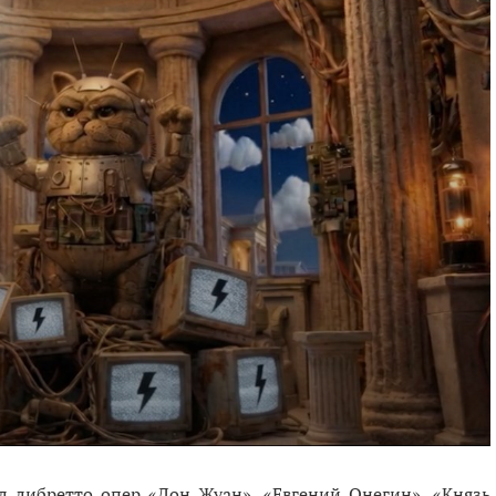
л либретто опер «Дон Жуан», «Евгений Онегин», «Князь