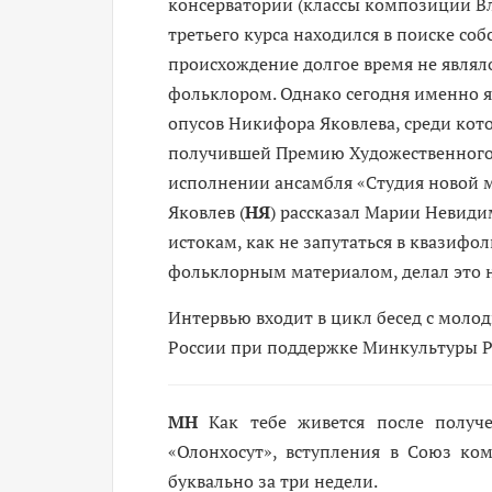
консерватории (классы композиции Вл
третьего курса находился в поиске соб
происхождение долгое время не являл
фольклором. Однако сегодня именно я
опусов Никифора Яковлева, среди кот
получившей Премию Художественного 
исполнении ансамбля «Студия новой 
Яковлев (
НЯ
) рассказал Марии Невиди
истокам, как не запутаться в квазифо
фольклорным материалом, делал это 
Интервью входит в цикл бесед с мол
России при поддержке Минкультуры Р
МН
Как тебе живется после получе
«Олонхосут», вступления в Союз ко
буквально за три недели.