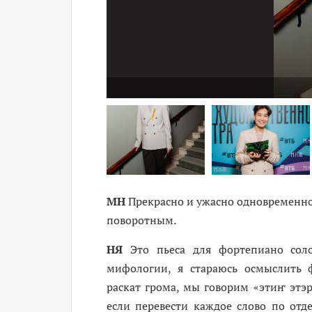
МН
Прекрасно и ужасно одновременно!
поворотным.
НЯ
Это пьеса для фортепиано соло
мифологии, я стараюсь осмыслить ф
раскат грома, мы говорим «этиҥ этэ
если перевести каждое слово по отде