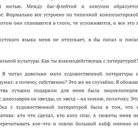
ой нитью. Между бас-флейтой и хомусом образуетс
г. Формально все устроено по типичной композиторско
том они спаиваются в слоги, те усложняются, и все это 
кутского языка меня не отпускает, я бы писал и писа
уальной культуры. Как ты взаимодействуешь с литературой
 Я читал довольно мало художественной литературы 
думал: а почему, собственно? Это же не случайно. Я обожа
тства лучшим подарком для меня была энциклопедия
динозавров на звезды, со звезд – на химию, политику. Эт
бка с художественной литературой была в том, что 
атива: кто что сделал, кто кого спас. А сюжеты меня н
перечитывать кое-что и ловлю большой кайф именно о