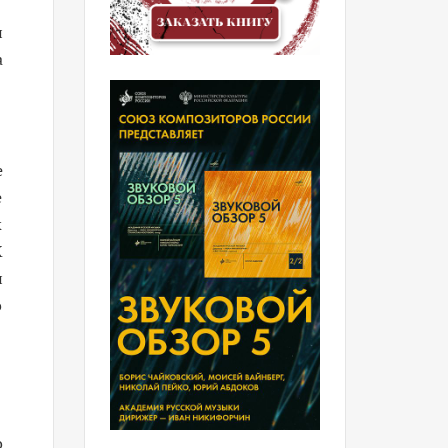
и
а
е
е
к
X
и
о
о