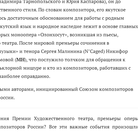
адимира Тарнопольского и Юрия Каспарова), он до
ственного стиля. По словам композитора, его якутское
ось достаточным обоснованием для работы с родным
кутский язык и народное наследие лежит в основе главных
орых моноопера «Олонхосут», возникшая из пьесы,
театра. После мировой премьеры сочинения в
музыки» и тенора Сергея Малинина (N’Caged) Никифор
мовой (
МН
), что послужило толчком для обращения к
льклорной мишуре и кто из композиторов, работавших с
наиболее оправданно.
одыми авторами, инициированный Союзом композиторов
оссии.
ния Премии Художественного театра, премьеры опер
мпозиторов России? Все эти важные события произошл