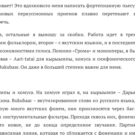
вает! Это вдохновило меня написать фортепианную пьесу
мовых перкуссионных приемов плавно перетекают 
ечь.
в, остальные я выношу за скобки. Работа идет в тре
ким фольклором, второе – с якутским языком, и в последне
 возможностями голоса. Помимо «Грома» и монооперы, я б
вая – Aart-tatai для кырыымпы, хомуса и симфоническог
Bukubaar. Он даже в большей степени важен для меня.
мпы и хомуса. На хомусе играл я, на кырыымпе – Дарь
ина. Bukubaar – якутизированное слово из русского языка
ьзую много якутских фонем, они произносятся через бас
ак инструментальные фильтры. Проходя сквозь них, фонем
-то новое, не до конца определимое звучание. Парти
ависимая линия, которая то сближается с фонемами и и