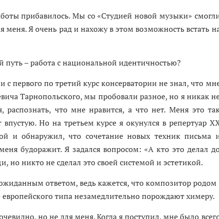
Работы прибавилось. Мы со «Студией новой музыки» смогл
я меня. Я очень рад и нахожу в этом возможность встать н
й путь – работа с национальной идентичностью?
и с первого по третий курс консерватории не знал, что мн
евича Тарнопольского, мы пробовали разное, но я никак н
 распознать, что мне нравится, а что нет. Меня это та
 впустую. Но на третьем курсе я окунулся в репертуар X
ой и обнаружил, что сочетание новых техник письма 
еня будоражит. Я задался вопросом: «А кто это делал д
, но никто не сделал это своей системой и эстетикой.
ожиданным ответом, ведь кажется, что композитор родом
е европейского типа незамедлительно порождают химеру.
чевидно, но не для меня. Когда я поступил, мне было всег