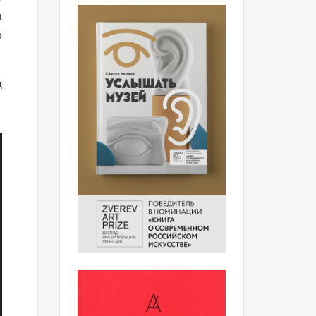
а
о
д