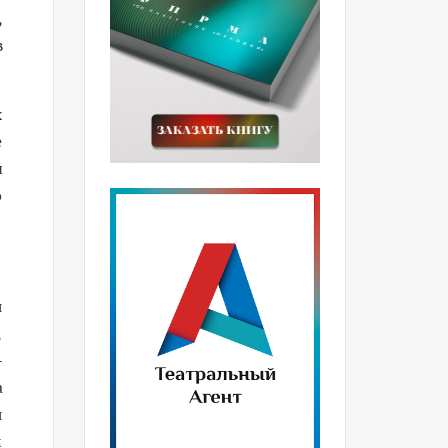
,
в
х
е
ы
о
я
,
-
а
я
м