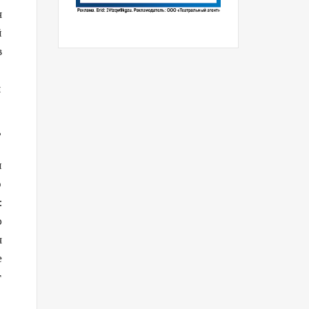
я
й
в
л
?
и
ю
:
о
я
е
т