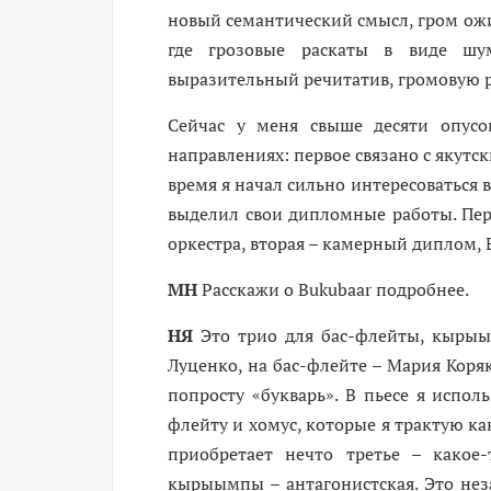
новый семантический смысл, гром ожи
где грозовые раскаты в виде шу
выразительный речитатив, громовую р
Сейчас у меня свыше десяти опусо
направлениях: первое связано с якутс
время я начал сильно интересоваться
выделил свои дипломные работы. Пер
оркестра, вторая – камерный диплом, 
МН
Расскажи о Bukubaar подробнее.
НЯ
Это трио для бас-флейты, кырыы
Луценко, на бас-флейте – Мария Коряк
попросту «букварь». В пьесе я испол
флейту и хомус, которые я трактую к
приобретает нечто третье – какое
кырыымпы – антагонистская. Это нез