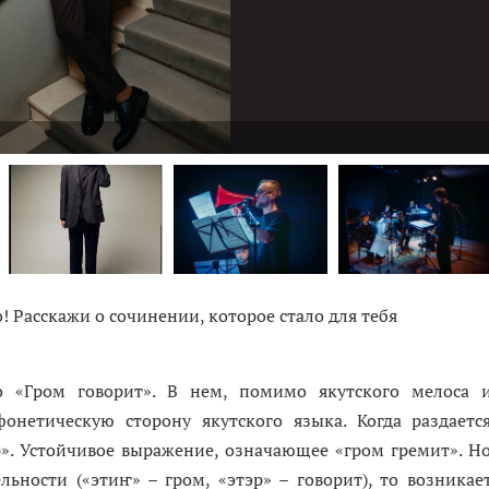
 Расскажи о сочинении, которое стало для тебя
 «Гром говорит». В нем, помимо якутского мелоса 
онетическую сторону якутского языка. Когда раздаетс
р». Устойчивое выражение, означающее «гром гремит». Н
льности («этиҥ» – гром, «этэр» – говорит), то возникае