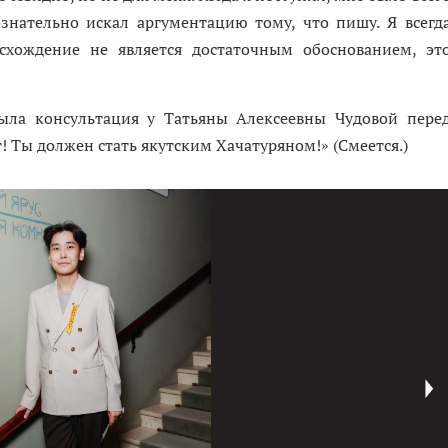
ознательно искал аргументацию тому, что пишу. Я всегд
схождение не является достаточным обоснованием, эт
ыла консультация у Татьяны Алексеевны Чудовой пере
т! Ты должен стать якутским Хачатуряном!» (Смеется.)