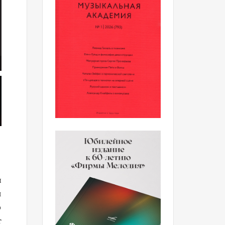
и
я
о
т