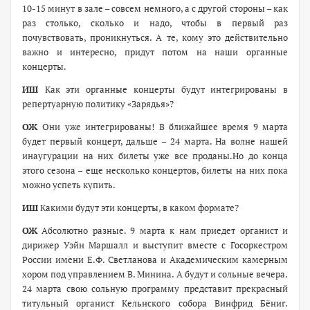
10-15 минут в зале – совсем немного, а с другой стороны – как
раз столько, сколько и надо, чтобы в первый раз
почувствовать, проникнуться. А те, кому это действительно
важно и интересно, придут потом на наши органные
концерты.
ИШ
Как эти органные концерты будут интегрированы в
репертуарную политику «Зарядья»?
ОЖ
Они уже интегрированы! В ближайшее время 9 марта
будет первый концерт, дальше – 24 марта. На волне нашей
инаугурации на них билеты уже все проданы.Но до конца
этого сезона – еще несколько концертов, билеты на них пока
можно успеть купить.
ИШ
Какими будут эти концерты, в каком формате?
ОЖ
Абсолютно разные. 9 марта к нам приедет органист и
дирижер Уэйн Маршалл и выступит вместе с Госоркестром
России имени Е.Ф. Светланова и Академическим камерным
хором под управлением В. Минина. А будут и сольные вечера.
24 марта свою сольную программу представит прекрасный
титульный органист Кельнского собора Винфрид Бёниг.