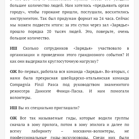
большее количество людей. Нам хотелось «предъявить орган
городу», чтобы горожане пришли, послушали, восхитились
инструментом. Так был придуман формат на 24 часа. Сейчас
мы можем подвести итоги: за эти сутки через зал «Зарядье»
прошло порядка 20 тысяч людей. Это, поверьте, очень
большое количество.
ИШ
Сколько сотрудников «Зарядья» участвовало в
организации и проведении этого грандиозного события? И
как они выдержали круглосуточную нагрузку?
ОЖ
Во-первых, работала вся команда «Зарядья». Во-вторых, с
нами была прекрасная швейцарско-итальянская команда
Сompagnia Finzi Pasca под руководством знаменитого
режиссера Даниэле Финци-Паска. И нам помогали
волонтеры.
ИШ
Вы их специально приглашали?
ОЖ
Все так называемые гиды, которые водили группы
сначала в зону пролога, потом в зону эпилога и далее по
всему лабиринту – москвичи-волонтеры, не
профессиональные гиды-экскурсоводы. Среди них были