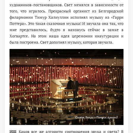
художников-постановщиков. Свет менялся в зависимости от
того, что игралось. Прекрасный органист из Белгородской
филармонии Тимур Халиуллин исполнял музыку из «Гарри
Поттера». Это такая сказочная музыка! И звучала она так, что
мне представилось, будто я нахожусь сейчас в замке в
Хогвартсе. На этом наша идея церемонии инаугурации и
была построена. Свет дополнял музыку, которая звучала.
Оливье Латри и Патрик Арманд
ИШ
Каков все же алгоритм соотношения звука и света? В