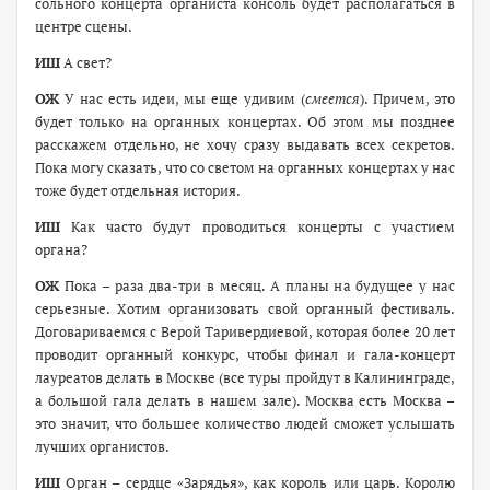
сольного концерта органиста консоль будет располагаться в
центре сцены.
ИШ
А свет?
ОЖ
У нас есть идеи, мы еще удивим (
смеется
). Причем, это
будет только на органных концертах. Об этом мы позднее
расскажем отдельно, не хочу сразу выдавать всех секретов.
Пока могу сказать, что со светом на органных концертах у нас
тоже будет отдельная история.
ИШ
Как часто будут проводиться концерты с участием
органа?
ОЖ
Пока – раза два-три в месяц. А планы на будущее у нас
серьезные. Хотим организовать свой органный фестиваль.
Договариваемся с Верой Таривердиевой, которая более 20 лет
проводит органный конкурс, чтобы финал и гала-концерт
лауреатов делать в Москве (все туры пройдут в Калининграде,
а большой гала делать в нашем зале). Москва есть Москва –
это значит, что большее количество людей сможет услышать
лучших органистов.
ИШ
Орган – сердце «Зарядья», как король или царь. Королю