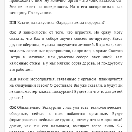
происходит с ним. Ну конечно, орган – это «он», казалось бы.
Это же лежит на поверхности. Но я его воспринимаю как
женщину. По звучанию.
ИШ
Кстати, как акустика «Зарядья» легла под орган?
ОЖ
В зависимости от того, что играется. Но сразу могу
сказать, что Бах в соборе звучит совсем по-другому. Здесь
другие обертона, музыка получается летящей. В храмах, хотя
там есть огромные пространства, например, в храме Святого
Петра в Ватикане, или Домском соборе, звук иной. Там
каменные стены, а у нас мягкие сорта дерева. И по-другому
это работает.
ИШ
Какие мероприятия, связанные с органом, планируются
на следующий сезон? О фестивале Вы уже сказали, а будут ли
лекции, мастер-классы, экскурсии? Будете ли что-то для детей
делать?
ОЖ
Обязательно. Экскурсии у нас уже есть, технологические,
обзорные, сейчас к ним добавятся органные. Будут
формироваться небольшие группы, потому что сам органный
домик, как мы его называем, вмещает всего лишь 5-7