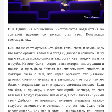
Ольга Жукова
ИШ
Одним из мощнейших инструментов воздействия на
зрителей наравне со звуком стал свет. Получилась
светомузыка…
ОЖ
Это не светомузыка. Это была связь света и звука. Ведь
что такое орган? На этом мы тогда с Даниэле и сошлись. Нашу
идею вкратце можно описать так: орган, свет, воздух, музыка
и трубы. На этом была построена вся история инаугурации и
показа. И здесь была прямая зависимость интенсивности и
фактуры света с тем, что играл органист. Специальные
датчики «ловили» музыку и в зависимости от того, что это
было, «настраивали» цвет и яркость световых потоков. Если
это был, к примеру, «Полет валькирий» Вагнера, то свет
взлетал в воздух красным пламенем, а если звучал «Лунный
свет» Дебюсси, то возникало точечное мерцание нежно-
голубого, зеленоватого оттенка, и это все как будто тебя
обволакивало… Как раз в этом и заключалась концепция