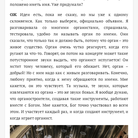
положено иметь имя. Уже придумали?
ОЖ
Идеи есть, пока не скажу, но мы уже к одному
склоняемся. Как только выберем, официально объявим. Я
разговаривала со многими органистами, спрашивала,
тестировала, удобно ли называть орган по имени. Они
сказали, что только так и должно быть, потому что орган – это
живое существо. Орган очень чутко реагирует, когда его
ругают за что-то. Говорят, он потом на концерте может такие
потусторонние звуки выдать, что органист испугается! Он
мстит тому человеку, который его обижает. Нет, орган –
добрый! Но с ним надо как с живым разговаривать. Конечно,
любому приятно, когда к нему обращаются по имени. Мне
кажется, он это чувствует. Та музыка, те звуки, которые
извлекаются из органа – это же звуки божьи. Я вообще думаю,
что органостроители, создавая такие инструменты, работают
вместе с Богом. Мне кажется, Бог точно участвовал во всем
этом. И участвует каждый раз, и когда создают инструмент, и
когда играет органист.