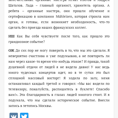
Шаталов. Лада – главный органист, хранитель органа. А
ребята – органные мастера, они прошли обучение и
сертификацию в компании Mühleisen, которая строила нам
орган, и готовы, если возникнет необходимость, что-то
сделать без приезда наших французских коллег.
ИШ
Как Вы себя чувствуете после того, как прошло это
грандиозное событие?
ОЖ
До сих пор не могу поверить в то, что мы это сделали. Я
невероятно счастлива и уже подумываю, а не повторить ли
нам через какое-то время что-нибудь этакое? И правда, такой
душевной отдачи от людей я не видела давно! У нас ведь
много чудесных концертов идет, но в те сутки это был
сплошной массовый восторг! Я ходила по залу, меня
останавливал каждый третий и говорил: «Мы вас видели по
телевизору, пожалуйста, распишитесь в буклете! Спасибо
вам!». Эта благодарность в глазах людей многого стоит. И я
подумала, что мы сделали историческое событие. Внесли
запись в летопись Москвы.
VK
Twitter