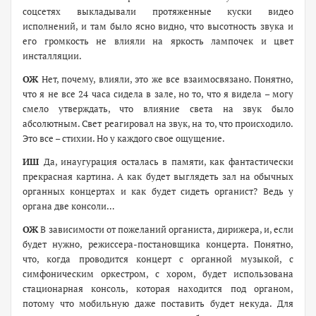
соцсетях выкладывали протяженные куски видео
исполнений, и там было ясно видно, что высотность звука и
его громкость не влияли на яркость лампочек и цвет
инсталляции.
ОЖ
Нет, почему, влияли, это же все взаимосвязано. Понятно,
что я не все 24 часа сидела в зале, но то, что я видела – могу
смело утверждать, что влияние света на звук было
абсолютным. Свет реагировал на звук, на то, что происходило.
Это все – стихии. Но у каждого свое ощущение.
ИШ
Да, инаугурация осталась в памяти, как фантастически
прекрасная картина. А как будет выглядеть зал на обычных
органных концертах и как будет сидеть органист? Ведь у
органа две консоли…
ОЖ
В зависимости от пожеланий органиста, дирижера, и, если
будет нужно, режиссера-постановщика концерта. Понятно,
что, когда проводится концерт с органной музыкой, с
симфоническим оркестром, с хором, будет использована
стационарная консоль, которая находится под органом,
потому что мобильную даже поставить будет некуда. Для