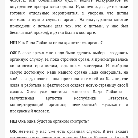
человек. Мы обязательно будем водить экскурсантов во
внутреннее пространство органа. И, конечно, для деток тоже
готовим отдельные мероприятия. Я уверена, что детям
полезно и нужно слушать орган. На инаугурацию многие
приходили с детьми (для тех, кто с детьми, у нас был
бесплатный проход), и детки были в восторге.
ИШ
Как Лада Лабзина стала хранителем органа?
ОЖ
В свое время мне надо было сделать выбор – создавать
органную службу. И, пока строился орган, я присматривалась
ко многим органистам, органным мастерам. И выбрала
самую достойную. Ради нашего органа Лада совершила, на
мой взгляд, подвиг – она приехала с семьей из Казани, где
жила и работала, и фактически создает новую страницу своей
жизни. Хотя уже достигла многого: Лада Лабзина –
заслуженная артистка Республики Татарстан,
концертирующий органист, невероятный музыкант и
прекрасный человек.
ИШ
Она одна будет за органом смотреть?
ОЖ
Нет-нет, у нас уже есть органная служба. В нее входят
замечательные органные мастера Игнат Изотов и Андрей