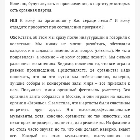
Конечно, будут звучать и произведения, в партитуре которых
есть органная партия.
ИШ
К кому из органистов у Вас сердце лежит? И кому
отдадите приоритет при составлении программ?
ОЖ
Кстати, об этом мы сразу после инаугурации и говорили с
коллегами. Мы никак не могли разойтись, обсуждали
каждого, и я задавала именно этот вопрос
(смеется
). Не «кто
понравился», а именно – «к кому сердце лежит?». Мы сильно
разошлись во мнениях. Видимо, повлияло то, что все играли
разные произведения. Представляете, 24 органиста! Надо
понимать, что за эти сутки мы «обезглавили», наверно,
лучшие соборы и концертные залы мира – все приехали к
нам. Получился мини органный фестиваль (
смеется
). Вся
органная элита собралась в Москве, и они играли на нашем
органе в «Зарядье». Я заметила, что и артисты были счастливы
встретить друг друга. Это высокопрофессиональные
музыканты, хотя, конечно, органисты не так известны, как
некоторые дирижеры, пианисты, или режиссеры. Их фамилии
не столь часто звучат, но то, что они делают, наверно, знают
все. Каждый из этих музыкантов, выступавших на