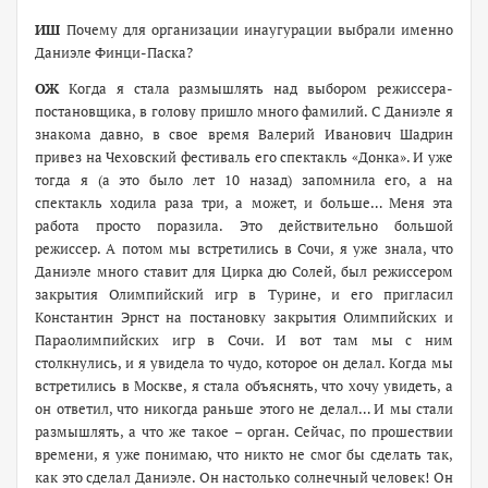
ИШ
Почему для организации инаугурации выбрали именно
Даниэле Финци-Паска?
ОЖ
Когда я стала размышлять над выбором режиссера-
постановщика, в голову пришло много фамилий. С Даниэле я
знакома давно, в свое время Валерий Иванович Шадрин
привез на Чеховский фестиваль его спектакль «Донка». И уже
тогда я (а это было лет 10 назад) запомнила его, а на
спектакль ходила раза три, а может, и больше… Меня эта
работа просто поразила. Это действительно большой
режиссер. А потом мы встретились в Сочи, я уже знала, что
Даниэле много ставит для Цирка дю Солей, был режиссером
закрытия Олимпийский игр в Турине, и его пригласил
Константин Эрнст на постановку закрытия Олимпийских и
Параолимпийских игр в Сочи. И вот там мы с ним
столкнулись, и я увидела то чудо, которое он делал. Когда мы
встретились в Москве, я стала объяснять, что хочу увидеть, а
он ответил, что никогда раньше этого не делал… И мы стали
размышлять, а что же такое – орган. Сейчас, по прошествии
времени, я уже понимаю, что никто не смог бы сделать так,
как это сделал Даниэле. Он настолько солнечный человек! Он