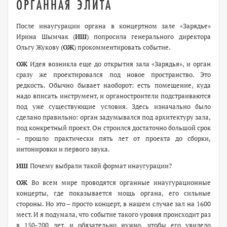
ОРГАННАЯ ЭЛИТА
П
осле инаугурации органа в концертном зале «Зарядье»
Ирина Шымчак
(
ИШ
)
попросила генерального директора
Ольгу Жукову
(
ОЖ
)
прокомментировать событие.
ОЖ
Идея возникла еще до открытия зала «Зарядья», и орган
сразу же проектировался под новое пространство. Это
редкость. Обычно бывает наоборот: есть помещение, куда
надо вписать инструмент, и органостроители подстраиваются
под уже существующие условия. Здесь изначально было
сделано правильно: орган задумывался под архитектуру зала,
под конкретный проект. Он строился достаточно большой срок
– прошло практически пять лет от проекта до сборки,
интонировки и первого звука.
ИШ
Почему выбрали такой формат инаугурации?
ОЖ
Во всем мире проводятся органные инаугурационные
концерты, где показывается мощь органа, его сильные
стороны. Но это – просто концерт, в нашем случае зал на 1600
мест. И я подумала, что событие такого уровня происходит раз
в 150-200 лет, и обязательно нужно, чтобы его увидело