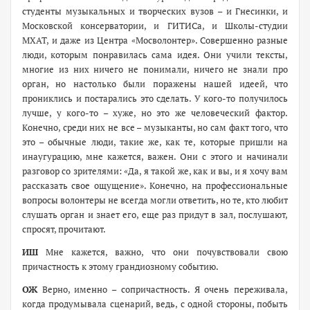
студенты музыкальных и творческих вузов – и Гнесинки, и
Московской консерватории, и ГИТИСа, и Школы-студии
МХАТ, и даже из Центра «Мосволонтер». Совершенно разные
люди, которым понравилась сама идея. Они учили тексты,
многие из них ничего не понимали, ничего не знали про
орган, но настолько были поражены нашей идеей, что
прониклись и постарались это сделать. У кого-то получилось
лучше, у кого-то – хуже, но это же человеческий фактор.
Конечно, среди них не все – музыканты, но сам факт того, что
это – обычные люди, такие же, как те, которые пришли на
инаугурацию, мне кажется, важен. Они с этого и начинали
разговор со зрителями: «Да, я такой же, как и вы, и я хочу вам
рассказать свое ощущение». Конечно, на профессиональные
вопросы волонтеры не всегда могли ответить, но те, кто любит
слушать орган и знает его, еще раз придут в зал, послушают,
спросят, прочитают.
ИШ
Мне кажется, важно, что они почувствовали свою
причастность к этому грандиозному событию.
ОЖ
Верно, именно – сопричастность. Я очень переживала,
когда продумывала сценарий, ведь, с одной стороны, побыть