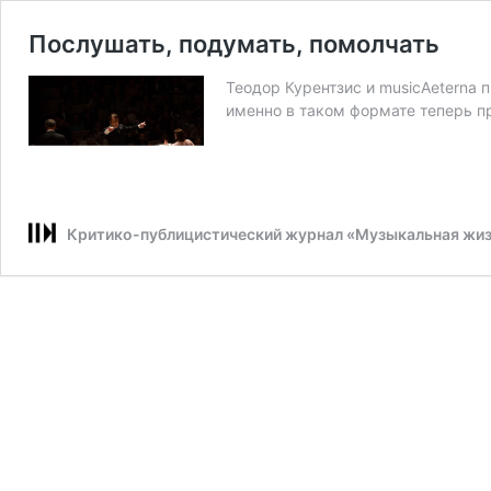
Послушать, подумать, помолчать
Теодор Курентзис и musicAeterna 
именно в таком формате теперь 
Критико-публицистический журнал «Музыкальная жи