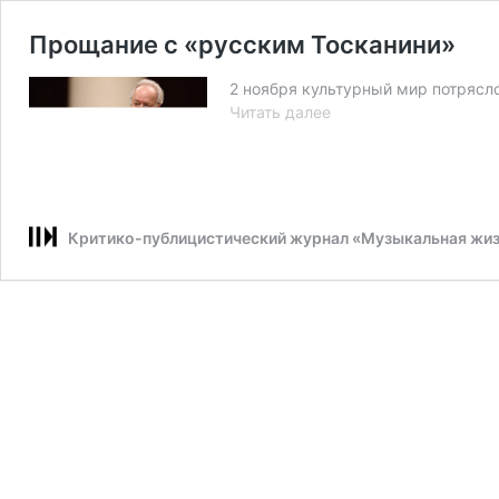
Прощание с «русским Тосканини»
2 ноября культурный мир потрясло
Прощание
Читать далее
с
«русским
Тосканини»
Критико-публицистический журнал «Музыкальная жи