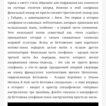
мрака к свету» стала образцом для подражания как минимум
на полтора столетия вперед. Именно в этой симфонии
финальный мажор не просто сменяет трагический минор (как
у Гайдна), а завоевывается с боем. Это первая в истории
симфония со сквозным лейтмотивом, которым пронизана вся
музыкальная ткань, особенно – в первой части сочинения.
Этот начальный мотив (известный как «тема судьбы»)
принадлежит сегодня к самым узнаваемым символам
мировой культуры. Вслед за Бетховеном идея короткого
мотива-знака породила целую волну в музыке других
композиторов. Финальная часть симфонии – идущая после
третьей части без перерыва, вместо которого звучит
напряженная связка-переход, – это уже не просто финал
симфонии, а что-то вроде праздничной оперной увертюры
на манер французских композиторов времен Наполеона,
современников Бетховена – Луиджи Керубини и Этьена
Мегюля. В этой части Бетховен специально – и тоже впервые
в истории! – вводит в оркестр специфически «оперные»
инструменты: три тромбона, флейту-пикколо и контрафагот.
До Бетховена симфония таких инструментов просто не знала.