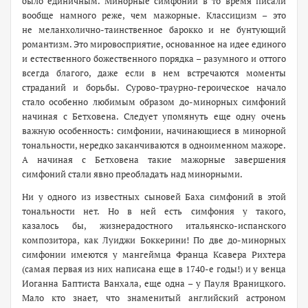
было единичным. Минорные симфонии в то время писали
вообще намного реже, чем мажорные. Классицизм – это
не меланхолично-таинственное барокко и не бунтующий
романтизм. Это мировосприятие, основанное на идее единого
и естественного божественного порядка – разумного и оттого
всегда благого, даже если в нем встречаются моменты
страданий и борьбы. Сурово-траурно-героическое начало
стало особенно любимым образом до-минорных симфоний
начиная с Бетховена. Следует упомянуть еще одну очень
важную особенность: симфонии, начинающиеся в минорной
тональности, нередко заканчиваются в одноименном мажоре.
А начиная с Бетховена такие мажорные завершения
симфоний стали явно преобладать над минорными.
Ни у одного из известных сыновей Баха симфоний в этой
тональности нет. Но в ней есть симфония у такого,
казалось бы, жизнерадостного итальянско-испанского
композитора, как Луиджи Боккерини! По две до-минорных
симфонии имеются у мангеймца Франца Ксавера Рихтера
(самая первая из них написана еще в 1740-е годы!) и у венца
Иоганна Баптиста Ванхала, еще одна – у Пауля Враницкого.
Мало кто знает, что знаменитый английский астроном