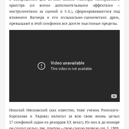
оркестра (со всеми дополнительными эффектами –
инструментами за сценой и т. п.), сформировавшегося под
влиянием Вагнера и его музыкально-сценических драм,
превышают в этой симфонии все доселе мыслимые пределы.
Николай Мясковский (как известно, тоже ученик Римского-
Корсакова и Лядова) написал за всю свою жизнь целых
27 симфоний (один из рекордов ХХ века!). Из них в до миноре
он создал целых две, притом – свою самую первую (ор. 3, 1908,