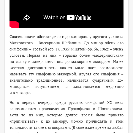
Совсем иначе обстоит дело с до минором у другого ученика
Мясковского – Виссариона Шебалина. До минор обеих его
симфоний – Третьей (ор. 17, 1935) и Пятой (ор. 56, 1962) – очень
условен. Первая из них – гораздо более «модернистская»
по языку и завершается она до-мажорным аккордом. Но ее
жесткая диссонантность как-то мало дает возможности
называть эту симфонию мажорной. Другая его симфония –
значительно традиционнее, начинается сумрачным до-
минорным вступлением, а заканчивается медленно
и в мажоре.
Но в первую очередь среди русских симфоний ХХ века
вспоминаются произведения Прокофьева и Шостаковича.
Хотя те из них, которые долгое время было принято
«приписывать» к до минору, можно причислять к этой
тональности также с оговорками. (В советские времена любая