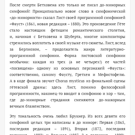
После смерти Бетховена кто только не писал до-минорных
симфоний! Принципиально новое слово в симфонической
«до-минорности» сказал Лист своей программной симфонией
«Фауст» (1861, новая редакция – 1880). Это произведение Гёте
стало настоящим фетишем романтического столетия,
и, начиная с Бетховена и Шуберта, многие композиторы
стремились воплотить в своей музыке его сюжеты. Лист, вслед
за Берлиозом, – продолжатель жанра литературно-
программной симфонии. Форма листовской симфонии
необычна: каждая из трех (а не четырех!) ее частей
«посвящена» одному из основных персонажей «Фауста»:
соответственно, самому Фаусту, Гретхен и Мефистофелю.
А в коде финала звучит Chorus mysticus из финальной сцены
гётевской драмы: здесь Лист, помимо философской
программности, наконец-то вводит в симфонию и хор – там,
где до-минорные страдания сменяются до-мажорным
вечным блаженством.
Эту тональность очень любил Брукнер. Из всех девяти его
симфоний целых три написаны в до миноре: Первая (1865,
последняя редакция – 1891), Вторая (1872, последняя