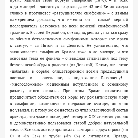
Брамс написал свою первую симфонию (1876), – и тоже
в до миноре! – достигнув возраста даже 43 лет! Ее он создал
словно в противовес «разрушителям симфонии» – с явным
намерением доказать, что именно он – самый верный
последователь Бетховена во всей венской симфонической
традиции. В своей Первой он, очевидно, решил угнаться сразу
за обеими бетховенскими симфониями, которые «от мрака
к свету», – за Пятой и за Девятой. Не удивительно, что
заканчивается симфония Брамса тоже в до мажоре, и что
основная тема ее финала – очевидная стилизация под тему
бетховенской «Оды к радости» (из Девятой). К тому же – тоже
«добытая» в борьбе, олицетворенной всеми предыдущими
частями и – опять же, в подражание Бетховену! –
«многосложным» медленным вступлением к основному
разделу этого финала. При этом Брамс сознательно
предпочитает обходиться без хора: эту романтическую моду
в симфонии, возникшую в подражание кумиру, он явно
не уважал. И к тому же он настолько чтил классический состав
оркестра, что даже в последней четверти XIX столетия упорно
и демонстративно пользовался старой доброй натуральной
медью. Все «как доктор прописал»: валторны в двух строях («in
C» и «in Es») и трубы («in С») с литаврами. Правда,