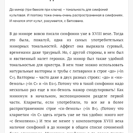
До минор (три бемоля при ключе) – ​тональность для симфоний
культовая. И поэтому тоже очень-очень распространенная в симфониях.
И начался этот культ, разумеется, с Бетховена.
В
до миноре вовсю писали симфонии уже в XVIII веке. Тогда
это была, пожалуй, одна из самых употребительных
минорных тональностей. Аффект она выражала суровый,
временами даже траурный. Но, с другой стороны, в нем был
и явственный налет героики. До минор был также удобной
тональностью для оркестра. В нем тоже можно использовать
натуральные валторны и трубы с литаврами в строе «до» («in
C»). Валторны – часто даже в двух разных строях: «до» и «ми-
бемоль» («in C» и «in Es»). Потому что в такой симфонии надо
несколько раз еще в ми-бемоль мажор смодулировать! Как
минимум в начальном, экспозиционном разделе первой
части. Кларнеты, если употребляли, то все же в более
распространенном строе «си-бемоль» («in B»). (Потому что
кларнетам «in C» здесь играть уже не так удобно: много нот
«с бемолями».) И тем не менее у композиторов XVIII века
наличие симфоний в до миноре в общем списке сочинений