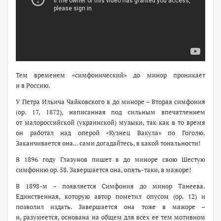
Тем временем «симфонический» до минор проникает
и в Россию.
У Петра Ильича Чайковского в до миноре – Вторая симфония
(ор. 17, 1872), написанная под сильным впечатлением
от малороссийской (украинской) музыки, так как в то время
он работал над оперой «Кузнец Вакула» по Гоголю.
Заканчивается она… сами догадайтесь, в какой тональности!
В 1896 году Глазунов пишет в до миноре свою Шестую
симфонию ор. 58. Завершается она, опять-таки, в мажоре!
В 1898-м – появляется Симфония до минор Танеева.
Единственная, которую автор пометил опусом (ор. 12) и
позволил издать. Завершается она тоже в мажоре –
и, разумеется, основана на общем для всех ее тем мотивном