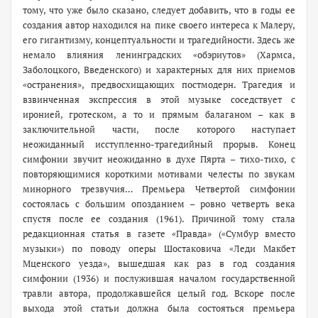
тому, что уже было сказано, следует добавить, что в годы ее
создания автор находился на пике своего интереса к Малеру,
его гигантизму, концептуальности и трагедийности. Здесь же
немало влияния ленинградских «обэриутов» (Хармса,
Заболоцкого, Введенского) и характерных для них приемов
«остранения», предвосхищающих постмодерн. Трагедия и
взвинченная экспрессия в этой музыке соседствует с
иронией, гротеском, а то и прямым балаганом – как в
заключительной части, после которого наступает
неожиданный исступленно-трагедийный прорыв. Конец
симфонии звучит неожиданно в духе Пярта – тихо-тихо, с
повторяющимися короткими мотивами челесты по звукам
минорного трезвучия… Премьера Четвертой симфонии
состоялась с большим опозданием – ровно четверть века
спустя после ее создания (1961). Причиной тому стала
редакционная статья в газете «Правда» («Сумбур вместо
музыки») по поводу оперы Шостаковича «Леди Макбет
Мценского уезда», вышедшая как раз в год создания
симфонии (1936) и послужившая началом государственной
травли автора, продолжавшейся целый год. Вскоре после
выхода этой статьи должна была состояться премьера