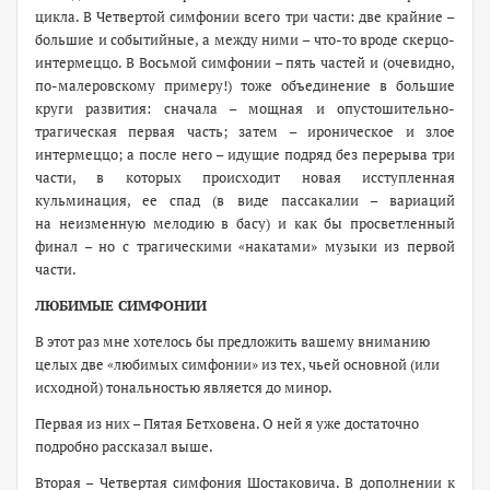
цикла. В Четвертой симфонии всего три части: две крайние –
большие и событийные, а между ними – что-то вроде скерцо-
интермеццо. В Восьмой симфонии – пять частей и (очевидно,
по-малеровскому примеру!) тоже объединение в большие
круги развития: сначала – мощная и опустошительно-
трагическая первая часть; затем – ироническое и злое
интермеццо; а после него – идущие подряд без перерыва три
части, в которых происходит новая исступленная
кульминация, ее спад (в виде пассакалии – вариаций
на неизменную мелодию в басу) и как бы просветленный
финал – но с трагическими «накатами» музыки из первой
части.
ЛЮБИМЫЕ СИМФОНИИ
В этот раз мне хотелось бы предложить вашему вниманию
целых две «любимых симфонии» из тех, чьей основной (или
исходной) тональностью является до минор.
Первая из них – Пятая Бетховена. О ней я уже достаточно
подробно рассказал выше.
Вторая – Четвертая симфония Шостаковича. В дополнении к