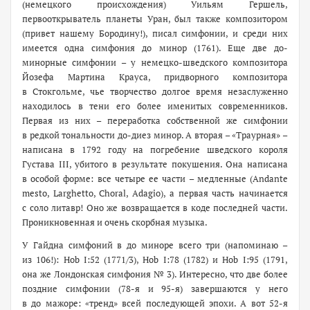
(немецкого происхождения) Уильям Гершель,
первооткрыватель планеты Уран, был также композитором
(привет нашему Бородину!), писал симфонии, и среди них
имеется одна симфония до минор (1761). Еще две до-
минорные симфонии – у немецко-шведского композитора
Йозефа Мартина Крауса, придворного композитора
в Стокгольме, чье творчество долгое время незаслуженно
находилось в тени его более именитых современников.
Первая из них – переработка собственной же симфонии
в редкой тональности до-диез минор. А вторая – «Траурная» –
написана в 1792 году на погребение шведского короля
Густава III, убитого в результате покушения. Она написана
в особой форме: все четыре ее части – медленные (Andante
mesto, Larghetto, Choral, Adagio), а первая часть начинается
с соло литавр! Оно же возвращается в коде последней части.
Проникновенная и очень скорбная музыка.
У Гайдна симфоний в до миноре всего три (напоминаю –
из 106!): Hob I:52 (1771/3), Hob I:78 (1782) и Hob I:95 (1791,
она же Лондонская симфония № 3). Интересно, что две более
поздние симфонии (78-я и 95-я) завершаются у него
в до мажоре: «тренд» всей последующей эпохи. А вот 52-я