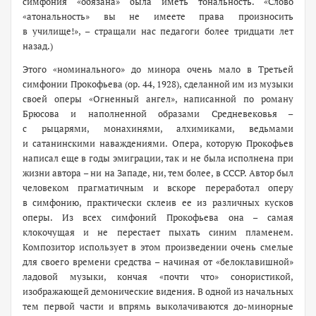
симфония «обязана» была иметь тональность. «Слово
«атональность» вы не имеете права произносить
в училище!», – стращали нас педагоги более тридцати лет
назад.)
Этого «номинального» до минора очень мало в Третьей
симфонии Прокофьева (ор. 44, 1928), сделанной им из музыки
своей оперы «Огненный ангел», написанной по роману
Брюсова и наполненной образами Средневековья –
с рыцарями, монахинями, алхимиками, ведьмами
и сатанинскими наваждениями. Опера, которую Прокофьев
написал еще в годы эмиграции, так и не была исполнена при
жизни автора – ни на Западе, ни, тем более, в СССР. Автор был
человеком прагматичным и вскоре переработал оперу
в симфонию, практически склеив ее из различных кусков
оперы. Из всех симфоний Прокофьева она – самая
клокочущая и не перестает пыхать синим пламенем.
Композитор использует в этом произведении очень смелые
для своего времени средства – начиная от «белоклавишной»
ладовой музыки, кончая «почти что» сонористикой,
изображающей демонические видения. В одной из начальных
тем первой части и впрямь выколачиваются до-минорные