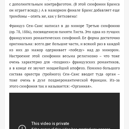
с дополнительным контрафаготом. (В этой симфонии Брамса
он играет всюду.) А в мажорном финале Брамс добавляет еще
тромбоны – опять же, как у Бетховена!
Француз Сен-Санс написал в до миноре Третью симфонию
(ор. 78, 1886), посвященную памяти Листа. Это одна из лучших
французских романтических симфоний. Ее форма достаточно
оригинальна: всего две большие части, и всякий раз в каждой
из них до мажор одерживает «победу» над до минором.
Настроение этой симфонии весьма религиозно – что тоже
очень характерно для «поздних» французских романтиков,
а в конце ее звучит мощнейший апофеоз. Помимо большого
состава оркестра (тройного) Сен-Санс вводит туда орган –
тоже очень в духе позднеромантической Франции. Из-за
этого симфония так и называется: «Органная».