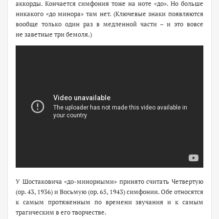
аккорды. Кончается симфония тоже на ноте «до». Но больше
никакого «до минора» там нет. (Ключевые знаки появляются
вообще только один раз в медленной части – и это вовсе
не заветные три бемоля.)
У Шостаковича «до-минорными» принято считать Четвертую
(ор. 43, 1936) и Восьмую (ор. 65, 1943) симфонии. Обе относятся
к самым протяженным по времени звучания и к самым
трагическим в его творчестве.