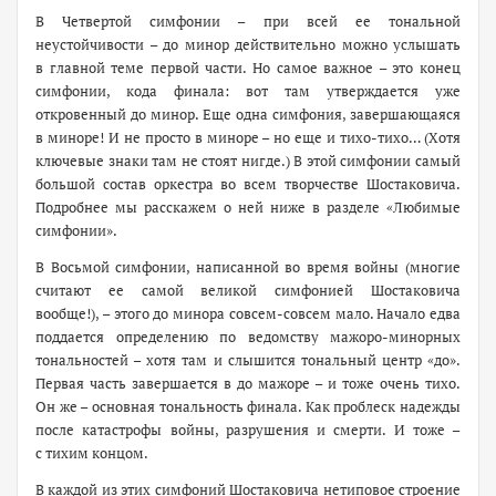
В Четвертой симфонии – при всей ее тональной
неустойчивости – до минор действительно можно услышать
в главной теме первой части. Но самое важное – это конец
симфонии, кода финала: вот там утверждается уже
откровенный до минор. Еще одна симфония, завершающаяся
в миноре! И не просто в миноре – но еще и тихо-тихо… (Хотя
ключевые знаки там не стоят нигде.) В этой симфонии самый
большой состав оркестра во всем творчестве Шостаковича.
Подробнее мы расскажем о ней ниже в разделе «Любимые
симфонии».
В Восьмой симфонии, написанной во время войны (многие
считают ее самой великой симфонией Шостаковича
вообще!), – этого до минора совсем-совсем мало. Начало едва
поддается определению по ведомству мажоро-минорных
тональностей – хотя там и слышится тональный центр «до».
Первая часть завершается в до мажоре – и тоже очень тихо.
Он же – основная тональность финала. Как проблеск надежды
после катастрофы войны, разрушения и смерти. И тоже –
с тихим концом.
В каждой из этих симфоний Шостаковича нетиповое строение