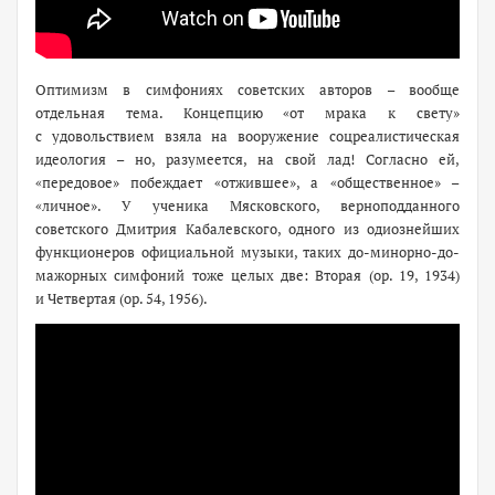
Оптимизм в симфониях советских авторов – вообще
отдельная тема. Концепцию «от мрака к свету»
с удовольствием взяла на вооружение соцреалистическая
идеология – но, разумеется, на свой лад! Согласно ей,
«передовое» побеждает «отжившее», а «общественное» –
«личное». У ученика Мясковского, верноподданного
советского Дмитрия Кабалевского, одного из одиознейших
функционеров официальной музыки, таких до-минорно-до-
мажорных симфоний тоже целых две: Вторая (ор. 19, 1934)
и Четвертая (ор. 54, 1956).