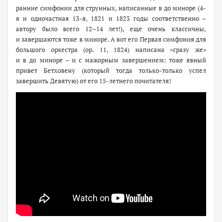
ранние симфонии для струнных, написанные в до миноре (4-
я и одночастная 13-я, 1821 и 1823 годы соответственно –
автору было всего 12–14 лет!), еще очень классичны,
и завершаются тоже в миноре. А вот его Первая симфония для
большого оркестра (ор. 11, 1824) написана «сразу же»
и в до миноре – и с мажорным завершением: тоже явный
привет Бетховену (который тогда только-только успел
завершить Девятую) от его 15-летнего почитателя!