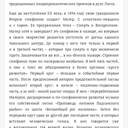
традиционных позднеромантических приемов в духе Листа.
Еще до наступления ХХ века, в 1894 году свою грандиозную
Вторую симфонию создает Малер. С солистами-певцами
и с хором. Ее программная тема – Смерть и Воскресение.
Малер хотя и завершает эту симфонию в мажоре, но впервые
в своем творчестве решается отступить от догмы единого
тонального центра. До минор у него там только в первой
и в третьей частях – которые про смерть и про жизненную
тщету. Заканчивается же все… в ми-бемоль мажоре. Строение
симфонии тоже по-малеровски необычно. В ней пять частей,
и они к тому же объединяются в более крупные «круги
развития». Первый круг – большая и событийная первая
часть. После предписанной автором продолжительной паузы
возникает второй круг: в начале – медленно-подвижная
часть, а за ней – некий аналог скерцо. В нем – переработанная
Малером, расширенная и по-симфонически развитая музыка
его собственной песни «Проповедь Антония Падуанского
рыбам» из цикла «Волшебный рог мальчика». Затем без
перерыва идут одна за другой две последние части, в которых
вступают человеческие голоса. В них говорится уже
о воскрешении для вечной жизни. Размеры малеровского