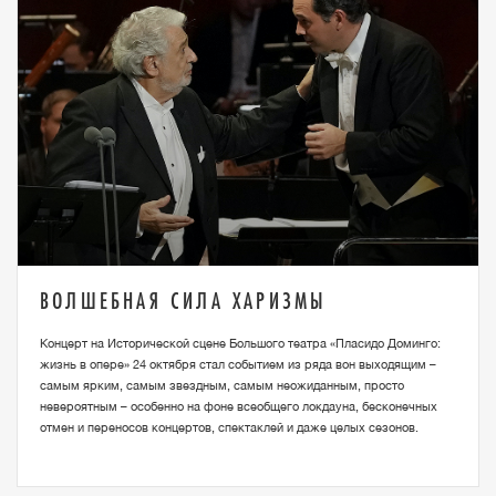
ВОЛШЕБНАЯ СИЛА ХАРИЗМЫ
Концерт на Исторической сцене Большого театра «Пласидо Доминго:
жизнь в опере» 24 октября стал событием из ряда вон выходящим –
самым ярким, самым звездным, самым неожиданным, просто
невероятным – особенно на фоне всеобщего локдауна, бесконечных
отмен и переносов концертов, спектаклей и даже целых сезонов.