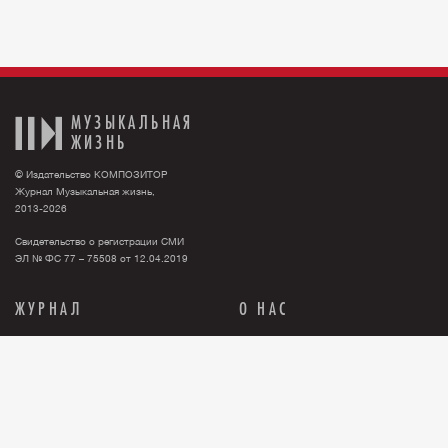
МУЗЫКАЛЬНАЯ
ЖИЗНЬ
© Издательство КОМПОЗИТОР
Журнал Музыкальная жизнь,
2013-2026
Свидетельство о регистрации СМИ
ЭЛ № ФС 77 – 75508 от 12.04.2019
ЖУРНАЛ
О НАС
Тема номера
О нас
События
Новости
Персона
Рекламодателю
Анонсы
Контакты
История
Где купить журнал?