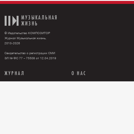
МУЗЫКАЛЬНАЯ
ЖИЗНЬ
© Издательство КОМПОЗИТОР
Журнал Музыкальная жизнь,
2013-2026
Свидетельство о регистрации СМИ
ЭЛ № ФС 77 – 75508 от 12.04.2019
ЖУРНАЛ
О НАС
Тема номера
О нас
События
Новости
Персона
Рекламодателю
Анонсы
Контакты
История
Где купить журнал?
Книги
Правовая информация
Релизы