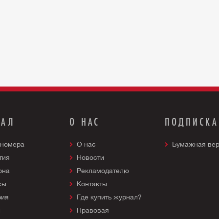
НАЛ
О НАС
ПОДПИСКА
 номера
О нас
Бумажная ве
тия
Новости
она
Рекламодателю
сы
Контакты
рия
Где купить журнал?
и
Правовая