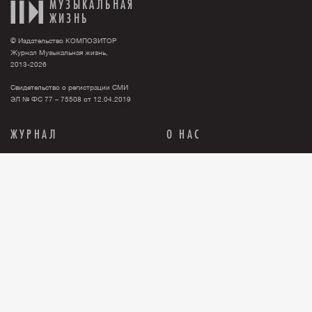
МУЗЫКАЛЬНАЯ
ЖИЗНЬ
© Издательство КОМПОЗИТОР
Журнал Музыкальная жизнь,
2013-2026
Свидетельство о регистрации СМИ
ЭЛ № ФС 77 – 75508 от 12.04.2019
ЖУРНАЛ
О НАС
Тема номера
О нас
События
Новости
Персона
Рекламодателю
Анонсы
Контакты
История
Где купить журнал?
Книги
Правовая информация
Релизы
ПОДПИСКА
Бумажная версия