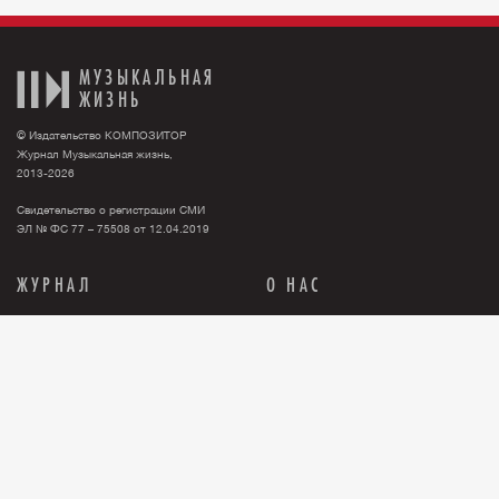
МУЗЫКАЛЬНАЯ
ЖИЗНЬ
© Издательство КОМПОЗИТОР
Журнал Музыкальная жизнь,
2013-2026
Свидетельство о регистрации СМИ
ЭЛ № ФС 77 – 75508 от 12.04.2019
ЖУРНАЛ
О НАС
Тема номера
О нас
События
Новости
Персона
Рекламодателю
Анонсы
Контакты
История
Где купить журнал?
Книги
Правовая информация
Релизы