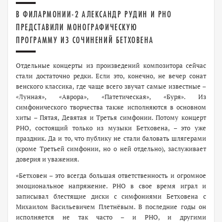
В ФИЛАРМОНИИ-2 АЛЕКСАНДР РУДИН И РНО
ПРЕДСТАВИЛИ МОНОГРАФИЧЕСКУЮ
ПРОГРАММУ ИЗ СОЧИНЕНИЙ БЕТХОВЕНА
Отдельные концерты из произведений композитора сейчас
стали достаточно редки. Если это, конечно, не вечер сонат
венского классика, где чаще всего звучат самые известные –
«Лунная», «Аврора», «Патетическая», «Буря». Из
симфонического творчества также исполняются в основном
хиты – Пятая, Девятая и Третья симфонии. Потому концерт
РНО, состоящий только из музыки Бетховена, – это уже
праздник. Да и то, что публику не стали баловать шлягерами
(кроме Третьей симфонии, но о ней отдельно), заслуживает
доверия и уважения.
«Бетховен – это всегда большая ответственность и огромное
эмоциональное напряжение. РНО в свое время играл и
записывал блестящие диски с симфониями Бетховена с
Михаилом Васильевичем Плетнёвым. В последние годы он
исполняется не так часто – и РНО, и другими