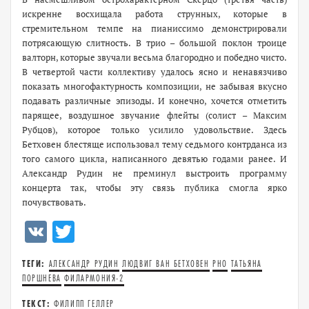
искренне восхищала работа струнных, которые в
стремительном темпе на пианиссимо демонстрировали
потрясающую слитность. В трио – большой поклон троице
валторн, которые звучали весьма благородно и победно чисто.
В четвертой части коллективу удалось ясно и ненавязчиво
показать многофактурность композиции, не забывая вкусно
подавать различные эпизоды. И конечно, хочется отметить
парящее, воздушное звучание флейты (солист – Максим
Рубцов), которое только усилило удовольствие. Здесь
Бетховен блестяще использовал тему седьмого контрданса из
того самого цикла, написанного девятью годами ранее. И
Александр Рудин не преминул выстроить программу
концерта так, чтобы эту связь публика смогла ярко
почувствовать.
VK
Twitter
ТЕГИ:
АЛЕКСАНДР РУДИН
ЛЮДВИГ ВАН БЕТХОВЕН
РНО
ТАТЬЯНА
ПОРШНЕВА
ФИЛАРМОНИЯ-2
ТЕКСТ:
ФИЛИПП ГЕЛЛЕР