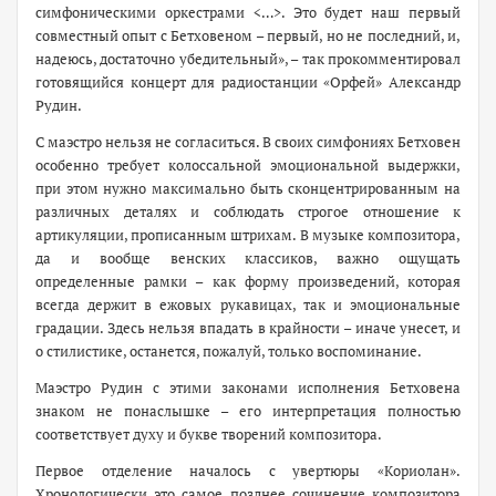
симфоническими оркестрами <…>. Это будет наш первый
совместный опыт с Бетховеном – первый, но не последний, и,
надеюсь, достаточно убедительный», – так прокомментировал
готовящийся концерт для радиостанции «Орфей» Александр
Рудин.
С маэстро нельзя не согласиться. В своих симфониях Бетховен
особенно требует колоссальной эмоциональной выдержки,
при этом нужно максимально быть сконцентрированным на
различных деталях и соблюдать строгое отношение к
артикуляции, прописанным штрихам. В музыке композитора,
да и вообще венских классиков, важно ощущать
определенные рамки – как форму произведений, которая
всегда держит в ежовых рукавицах, так и эмоциональные
градации. Здесь нельзя впадать в крайности – иначе унесет, и
о стилистике, останется, пожалуй, только воспоминание.
Маэстро Рудин с этими законами исполнения Бетховена
знаком не понаслышке – его интерпретация полностью
соответствует духу и букве творений композитора.
Первое отделение началось с увертюры «Кориолан».
Хронологически это самое позднее сочинение композитора