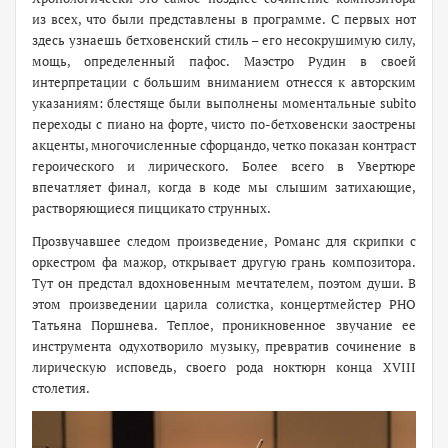
из всех, что были представлены в программе. С первых нот
здесь узнаешь бетховенский стиль – его несокрушимую силу,
мощь, определенный пафос. Маэстро Рудин в своей
интерпретации с большим вниманием отнесся к авторским
указаниям: блестяще были выполнены моментальные subito
переходы с пиано на форте, чисто по-бетховенски заострены
акценты, многочисленные сфорцандо, четко показан контраст
героического и лирического. Более всего в Увертюре
впечатляет финал, когда в коде мы слышим затихающие,
растворяющиеся пиццикато струнных.
Прозвучавшее следом произведение, Романс для скрипки с
оркестром фа мажор, открывает другую грань композитора.
Тут он предстал вдохновенным мечтателем, поэтом души. В
этом произведении царила солистка, концертмейстер РНО
Татьяна Поршнева. Теплое, проникновенное звучание ее
инструмента одухотворило музыку, превратив сочинение в
лирическую исповедь, своего рода ноктюрн конца XVIII
столетия.