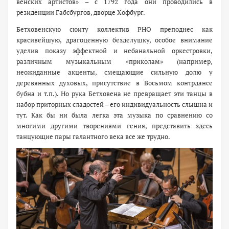
венских артистов» – с 1792 года они проводились в
резиденции Габсбургов, дворце Хофбург.
Бетховенскую сюиту коллектив РНО преподнес как
красивейшую, драгоценную безделушку, особое внимание
уделив показу эффектной и небанальной оркестровки,
различным музыкальным «приколам» (например,
неожиданные акценты, смещающие сильную долю у
деревянных духовых, присутствие в Восьмом контрдансе
бубна и т.п.). Но рука Бетховена не превращает эти танцы в
набор приторных сладостей – его индивидуальность слышна и
тут. Как бы ни была легка эта музыка по сравнению со
многими другими творениями гения, представить здесь
танцующие пары галантного века все же трудно.