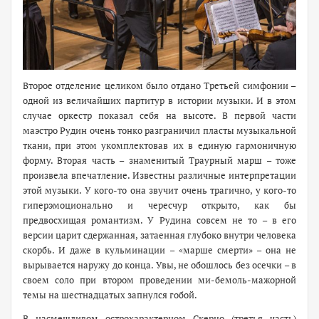
Второе отделение целиком было отдано Третьей симфонии –
одной из величайших партитур в истории музыки. И в этом
случае оркестр показал себя на высоте. В первой части
маэстро Рудин очень тонко разграничил пласты музыкальной
ткани, при этом укомплектовав их в единую гармоничную
форму. Вторая часть – знаменитый Траурный марш – тоже
произвела впечатление. Известны различные интерпретации
этой музыки. У кого-то она звучит очень трагично, у кого-то
гиперэмоционально и чересчур открыто, как бы
предвосхищая романтизм. У Рудина совсем не то – в его
версии царит сдержанная, затаенная глубоко внутри человека
скорбь. И даже в кульминации – «марше смерти» – она не
вырывается наружу до конца. Увы, не обошлось без осечки – в
своем соло при втором проведении ми-бемоль-мажорной
темы на шестнадцатых запнулся гобой.
В насмешливом острохарактерном Скерцо (третья часть)