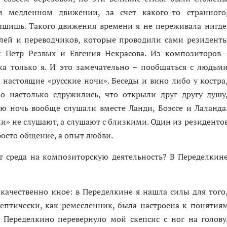
медленном движении, за счет ­какого-то странного
шишь. Такого движения времени я не переживала нигде
лей и переводчиков, которые проводили сами резидент
 Петр Резвых и Евгения Некрасова. Из композиторов-
а только я. И это замечательно – пообщаться с людьм
 настоящие «русские ночи». Беседы и вино либо у костра
но настолько сдружились, что открыли друг другу душу
ю ночь вообще слушали вместе Ланди, Боэссе и Лаланда
» не слушают, а слушают с близкими. Один из резиденто
росто общение, а опыт любви.
 среда на композиторскую деятельность? В Переделкин
 качественно иное: в Переделкине я нашла силы для того
кептически, как ремесленник, была настроена к понятия
. Переделкино перевернуло мой скепсис с ног на голову