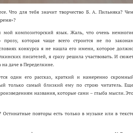
се. Что для тебя значит творчество Б. А. Пильняка? Че
время»?
 мой композиторский язык. Жаль, что очень немноги
 прозу, которая чаще всего строится не по закона
условиях конкурса я не нашла его имени, которое должн
лкинских писателей, я сразу решила участвовать. И сюже
а на даче в Переделкине.
ется один его рассказ, краткий и намеренно скромны
рый только самый близкий ему по строю читатель. Ещ
произведениям названия, которые сами – глыба мысли. Эт
Остинатные повторы есть только в музыке или в текст