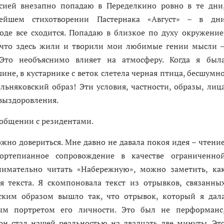
ссией внезапно попадаю в Переделкино ровно в те дни
йшем стихотворении Пастернака «Август» – в дн
оде все сходится. Попадаю в близкое по духу окружение
, что здесь жили и творили мои любимые гении мысли 
Это необъяснимо влияет на атмосферу. Когда я был
шине, в кустарнике с веток слетела черная птица, бесшумн
ьняковский образ! Эти условия, частности, образы, лиц
выздоровления.
 общении с резидентами.
жно довериться. Мне давно не давала покоя идея – чтени
ртепианное сопровождение в качестве ограниченно
нимательно читать «Набережную», можно заметить, ка
 текста. Я скомпоновала текст из отрывков, связанны
ским образом вышло так, что отрывок, который я дал
ым портретом его личности. Это был не перформанс
 он стал нашей реальностью на двадцать две минуты. Эт