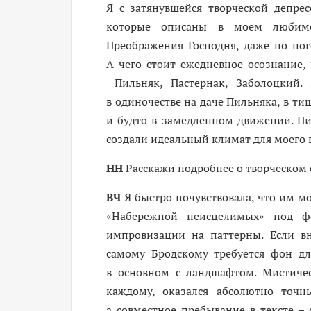
Я с затянувшейся творческой депре
которые описаны в моем любиме
Преображения Господня, даже по пог
А чего стоит ежедневное осознание
Пильняк, Пастернак, Заболоцкий. 
в одиночестве на даче Пильняка, в ти
и будто в замедленном движении. Пил
создали идеальный климат для моего 
НН
Расскажи подробнее о творческом
ВЧ
Я быстро почувствовала, что им мо
«Набережной неисцелимых» под фо
импровизации на паттерны. Если в
самому Бродскому требуется фон для
в основном с ландшафтом. Мистиче
каждому, оказался абсолютно точн
а совместное пребывание в тексте –