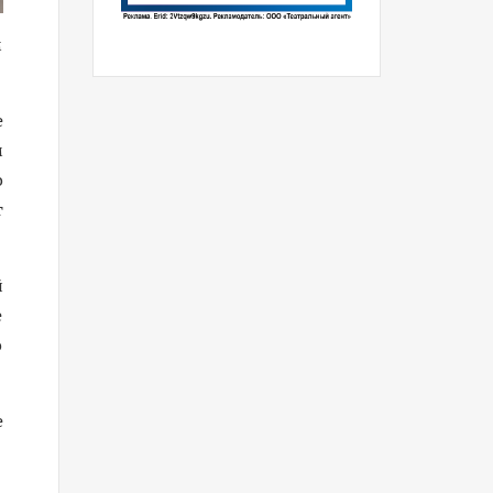
м
е
м
о
т
й
е
о
е