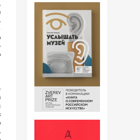
,
и
.
–
а
о
а
е
й
к
х
а
,
о