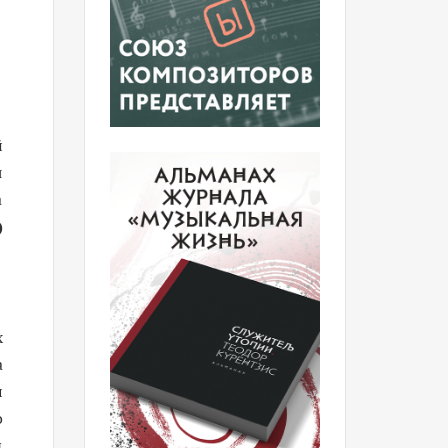
й
я
а
)
х
а
л
о
ы