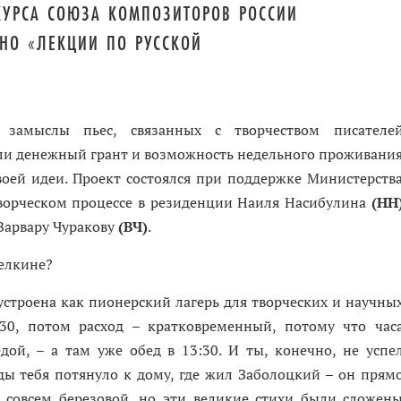
КУРСА СОЮЗА КОМПОЗИТОРОВ РОССИИ
НО «ЛЕКЦИИ ПО РУССКОЙ
замыслы пьес, связанных с творчеством писателе
или денежный грант и возможность недельного проживани
воей идеи. Проект состоялся при поддержке Министерств
орческом процессе в резиденции Наиля Насибулина
(НН
 Варвару Чуракову
(ВЧ)
.
делкине?
строена как пионерский лагерь для творческих и научны
:30, потом расход – кратковременный, потому что час
дой, – а там уже обед в 13:30. И ты, конечно, не успе
ды тебя потянуло к дому, где жил Заболоцкий – он прям
е совсем березовой, но эти великие стихи были сложен