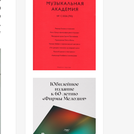
я
а
,
е