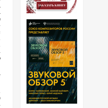
,
.
ы
­
и
,
,
.
в
е
,
м
.