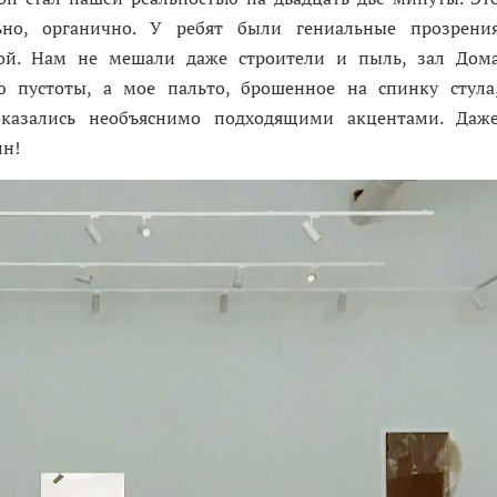
ьно, органично. У ребят были гениальные прозрени
ой. Нам не мешали даже строители и пыль, зал Дом
ю пустоты, а мое пальто, брошенное на спинку стула
оказались необъяснимо подходящими акцентами. Даж
лн!