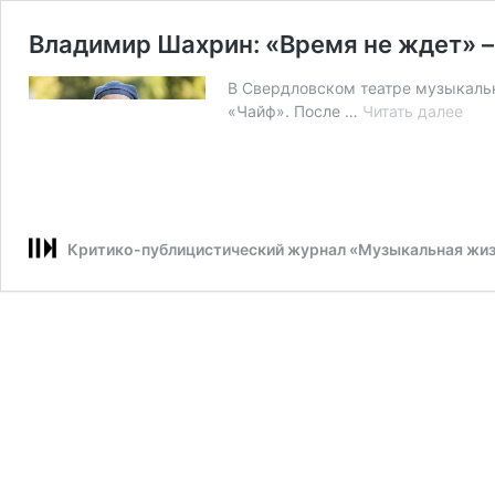
Владимир Шахрин: «Время не ждет» –
В Свердловском театре музыкаль
Вла
«Чайф». После …
Читать далее
Шах
«Вр
не
жде
–
Критико-публицистический журнал «Музыкальная жи
это
наш
ура
мюз