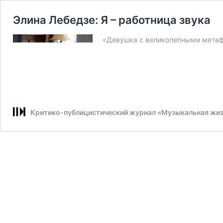
Элина Лебедзе: Я – работница звука
«Девушка с великолепными метафи
Критико-публицистический журнал «Музыкальная жи