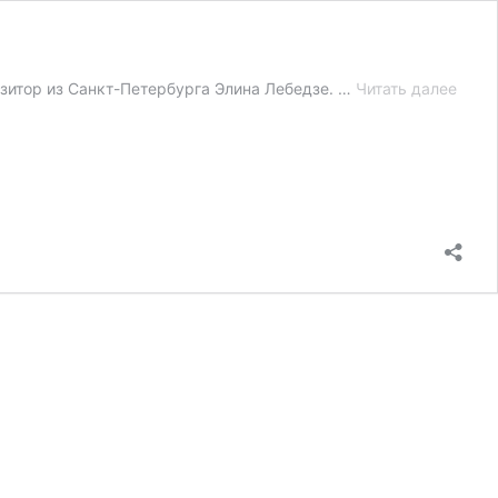
Элин
зитор из Санкт-Петербурга Элина Лебедзе. …
Читать далее
Лебе
Я
–
рабо
звук