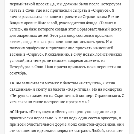
первый такой проект. Да, мы должны были после Петербурга
лететь в Сочи, где нас пригласили сыграть в «Сириусе». Я
лично рассказывал о нашем проекте со Стравинским Елене
Владимировне Шмелевой, руководителю Фонда «Талант и
успех», на базе которого создан этот Образовательный центр
для одаренных детей. Этот разговор состоялся прошлым
летом, когда мы как раз начинали записывать диск. И я
получил одобрение и приглашение приехать нынешней
весной в «Сириус». К сожалению, в силу новых логистических
условий, мы теперь не сможем вовремя долететь из
Петербурга в Сочи. Наш приезд пришлось пока перенести на
сентябрь.
ЕК
Вы записывали музыку к балетам «Петрушка», «Весна
священная» и сюиту из балета «Жар-птица». Но на концертах
«Петрушка» заменен на Скрипичный концерт Стравинского. С
чем связано такое построение программы?
АС
Играть «Петрушку» и «Весну священную» в один вечер
практически нереально. У меня ведь один состав оркестра, и
при всей блистательной форме моих солистов-духовиков, они
эти сочинения идеально подряд не сыграют. Любой, кто знает