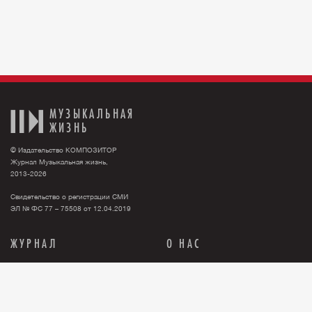
МУЗЫКАЛЬНАЯ
ЖИЗНЬ
© Издательство КОМПОЗИТОР
Журнал Музыкальная жизнь,
2013-2026
Свидетельство о регистрации СМИ
ЭЛ № ФС 77 – 75508 от 12.04.2019
ЖУРНАЛ
О НАС
Тема номера
О нас
События
Новости
Персона
Рекламодателю