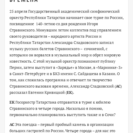
25 апреля Государственный академический симфонический
оркестр Республики Татарстан начинает свое турне по России,
посвященное 140-летию со дня рождения Игоря
Стравинского. Минувшим летом коллектив под управлением
своего руководителя – народного артиста России и
Республики Татарстан Александра Сладковского записал
музыку русских балетов Стравинского – сочинений, с
которыми он ворвался в музыкальный мир и обрел мировую
известность. С этой музыкой оркестр познакомит публику
Перми, затем выступит в «Зарядье» в Москве, в «Мариинке-3»
в Санкт-Петербурге и в БКЗ имени С. Сайдашева в Казани. О
том, как сложилась программа и отвечает ли творчество
Стравинского вызовам времени, Александр Сладковский (
АС
)
рассказал Евгении Кривицкой (
ЕК
).
ЕК
Госоркестр Татарстана отправится в турне к юбилею
Стравинского в четыре города. Насколько я помню,
первоначально планировалось выступить также и в Сочи?
АС
Эта поездка – первый пробный камень в организации
больших гастролей по России. Четыре города – для нас это