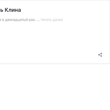
ь Клина
Дмитрий
е в двенадцатый раз. …
Читать далее
Гринченко:
Музыка
Чайковского
должна
войти
в
повседневную
жизнь
Клина