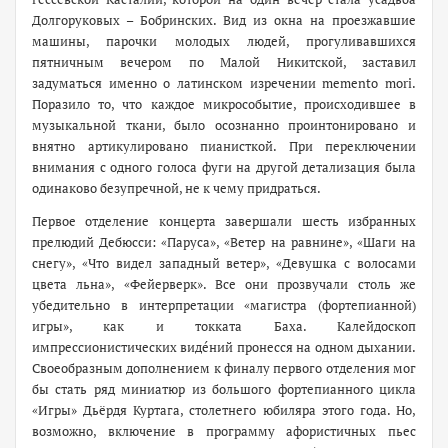
Долгоруковых – Бобринских. Вид из окна на проезжавшие
машины, парочки молодых людей, прогуливавшихся
пятничным вечером по Малой Никитской, заставил
задуматься именно о латинском изречении memento mori.
Поразило то, что каждое микрособытие, происходившее в
музыкальной ткани, было осознанно проинтонировано и
внятно артикулировано пианисткой. При переключении
внимания с одного голоса фуги на другой детализация была
одинаково безупречной, не к чему придраться.
Первое отделение концерта завершали шесть избранных
прелюдий Дебюсси: «Паруса», «Ветер на равнине», «Шаги на
снегу», «Что видел западный ветер», «Девушка с волосами
цвета льна», «Фейерверк». Все они прозвучали столь же
убедительно в интерпретации «магистра (фортепианной)
игры», как и токката Баха. Калейдоскоп
импрессионистических видéний пронесся на одном дыхании.
Своеобразным дополнением к финалу первого отделения мог
бы стать ряд миниатюр из большого фортепианного цикла
«Игры» Дьёрдя Куртага, столетнего юбиляра этого года. Но,
возможно, включение в программу афористичных пьес