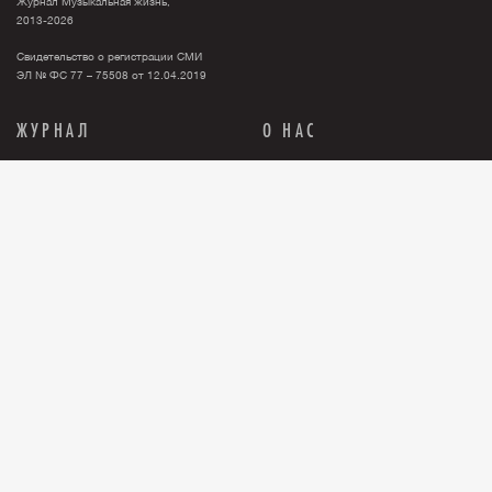
Журнал Музыкальная жизнь,
2013-2026
Свидетельство о регистрации СМИ
ЭЛ № ФС 77 – 75508 от 12.04.2019
ЖУРНАЛ
О НАС
Тема номера
О нас
События
Новости
Персона
Рекламодателю
Анонсы
Контакты
История
Где купить журнал?
Книги
Правовая информация
Релизы
ПОДПИСКА
Бумажная версия