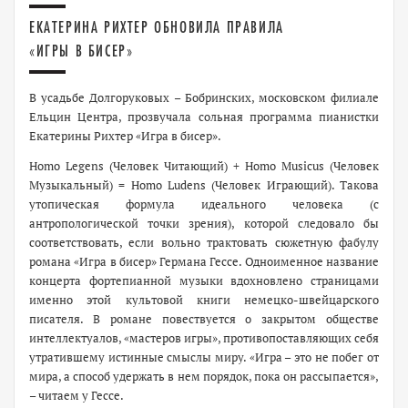
ЕКАТЕРИНА РИХТЕР ОБНОВИЛА ПРАВИЛА
«ИГРЫ В БИСЕР»
В усадьбе Долгоруковых – Бобринских, московском филиале
Ельцин Центра, прозвучала сольная программа пианистки
Екатерины Рихтер «Игра в бисер».
Homo Legens (Человек Читающий) + Homo Musicus (Человек
Музыкальный) = Homo Ludens (Человек Играющий). Такова
утопическая формула идеального человека (с
антропологической точки зрения), которой следовало бы
соответствовать, если вольно трактовать сюжетную фабулу
романа «Игра в бисер» Германа Гессе. Одноименное название
концерта фортепианной музыки вдохновлено страницами
именно этой культовой книги немецко-швейцарского
писателя. В романе повествуется о закрытом обществе
интеллектуалов, «мастеров игры», противопоставляющих себя
утратившему истинные смыслы миру. «Игра – это не побег от
мира, а способ удержать в нем порядок, пока он рассыпается»,
– читаем у Гессе.