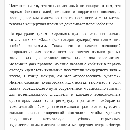
Несмотря на то, что только ленивый не говорит о том, что
«время больших идей, смыслов и нарративов позади», и
вообще, все мы живем во «время пост-пост и мета-мета»,
текущая концертная практика доказывает порой обратное.
Литературоцентризм – хорошая отправная точка для диалога
со слушателем, «база» (как говорят зумеры) для концепции
любой программы. Также это и вектор, задающий
направление для осознанного восприятия музыки разных
эпох – как для «оглашенного», так и для завсегдатая-
меломана (как правило, именно название события в первую
очередь «цепляет» внимание посетителя концертного зала –
чтобы, в конце концов, он мог «проголосовать рублем»).
Иными словами, кураторская идея всегда выступает в роли
маяка, освещающего пути современной музыкальной жизни
для потенциального слушателя и дающего всевозможные
ориентиры, даже если репертуар при этом подбирается
хрестоматийный. А дальше все зависит ровно от того, кому и
сколько хватит творческой фантазии, чтобы удивить
искушенную московскую публику серьезным
художественным высказыванием. Концертная «Игра в бисер»