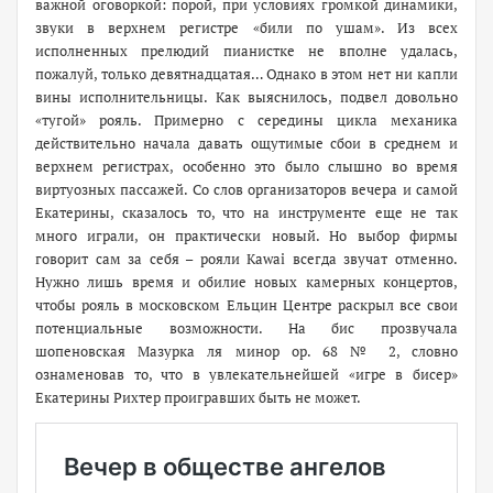
важной оговоркой: порой, при условиях громкой динамики,
звуки в верхнем регистре «били по ушам». Из всех
исполненных прелюдий пианистке не вполне удалась,
пожалуй, только девятнадцатая… Однако в этом нет ни капли
вины исполнительницы. Как выяснилось, подвел довольно
«тугой» рояль. Примерно с середины цикла механика
действительно начала давать ощутимые сбои в среднем и
верхнем регистрах, особенно это было слышно во время
виртуозных пассажей. Со слов организаторов вечера и самой
Екатерины, сказалось то, что на инструменте еще не так
много играли, он практически новый. Но выбор фирмы
говорит сам за себя – рояли Kawai всегда звучат отменно.
Нужно лишь время и обилие новых камерных концертов,
чтобы рояль в московском Ельцин Центре раскрыл все свои
потенциальные возможности. На бис прозвучала
шопеновская Мазурка ля минор ор. 68 № 2, словно
ознаменовав то, что в увлекательнейшей «игре в бисер»
Екатерины Рихтер проигравших быть не может.