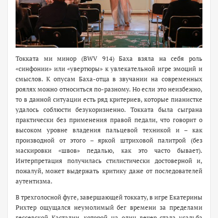
Токката ми минор (BWV 914) Баха взяла на себя роль
«синфонии» или «увертюры» к увлекательной игре эмоций и
смыслов. К опусам Баха-отца в звучании на современных
роялях можно относиться по-разному. Но если это неизбежно,
то в данной ситуации есть ряд критериев, которые пианистке
удалось соблюсти безукоризненно. Токката была сыграна
практически без применения правой педали, что говорит о
высоком уровне владения пальцевой техникой и – как
производной от этого – яркой штриховой палитрой (без
маскировки «швов» педалью, как это часто бывает).
Интерпретация получилась стилистически достоверной и,
пожалуй, может выдержать критику даже от последователей
аутентизма.
В трехголосной фуге, завершающей токкату, в игре Екатерины
Рихтер ощущался неумолимый бег времени за пределами
гессевской Касталии, которой на один вечер стала усадьба