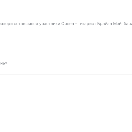
ркьюри оставшиеся участники Queen – гитарист Брайан Мэй, б
знь»