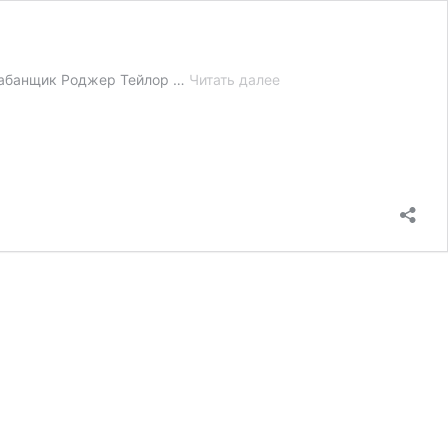
Разновидность
арабанщик Роджер Тейлор …
Читать далее
волшебства