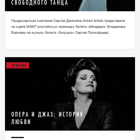
СВОБОДНОГО ТАНЦА
Продюсерская компания Сергея Даниляна Ardani Artists представила
на сцене МАМТ российскую премьеру балета «Айседора» Владимира
Варнавы на музыку балета «Золушка» Сергея Прокофьева.
СОБЫТИЯ
ОПЕРА И ДЖАЗ: ИСТОРИЯ
ЛЮБВИ