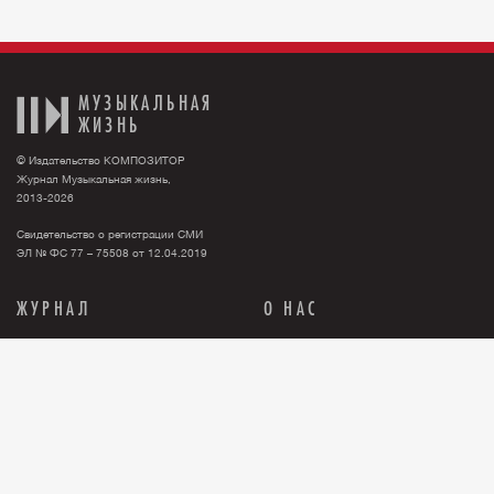
МУЗЫКАЛЬНАЯ
ЖИЗНЬ
© Издательство КОМПОЗИТОР
Журнал Музыкальная жизнь,
2013-2026
Свидетельство о регистрации СМИ
ЭЛ № ФС 77 – 75508 от 12.04.2019
ЖУРНАЛ
О НАС
Тема номера
О нас
События
Новости
Персона
Рекламодателю
Анонсы
Контакты
История
Где купить журнал?
Книги
Правовая информация
Релизы